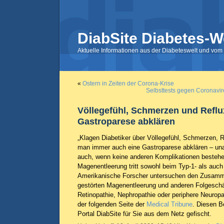
DiabSite Diabetes-W
Aktuelle Informationen aus der Diabeteswelt und vom 
«
Ostern in Zeiten der Corona-Krise
Selbsttests gegen Coronavir
Völlegefühl, Schmerzen und Reflu
Gastroparese abklären
„Klagen Diabetiker über Völlegefühl, Schmerzen, Re
man immer auch eine Gastroparese abklären – un
auch, wenn keine anderen Komplikationen bestehe
Magenentleerung tritt sowohl beim Typ-1- als auch
Amerikanische Forscher untersuchen den Zusamm
gestörten Magenentleerung und anderen Folgesch
Retinopathie, Nephropathie oder periphere Neuropa
der folgenden Seite der
Medical Tribune
. Diesen B
Portal DiabSite für Sie aus dem Netz gefischt.