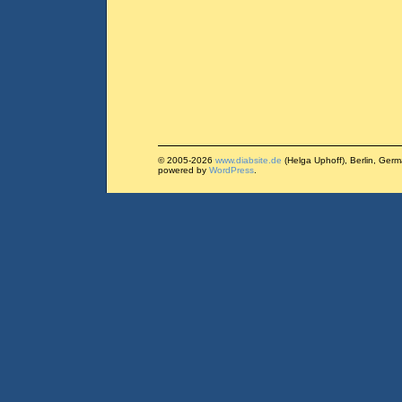
© 2005-2026
www.diabsite.de
(Helga Uphoff), Berlin, Ger
powered by
WordPress
.