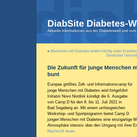
DiabSite Diabetes-W
Aktuelle Informationen aus der Diabeteswelt und vom 
«
Menschen mit Diabetes leiden häufig unter Krankhei
Deutscher Gesundh
Die Zukunft für junge Menschen mi
bunt
Europas größtes Zelt- und Informationscamp für
junge Menschen mit Diabetes wird fortgeführt:
Initiator Novo Nordisk kündigt die 6. Ausgabe
von Camp D für den 8. bis 11. Juli 2021 in
Bad Segeberg an. Mit einem umfangreichen
Workshop- und Sportprogramm bietet Camp D
jungen Menschen mit Diabetes eine einzigartige Mög
Atmosphäre intensiv über den Umgang mit ihrer E
Nachricht lesen