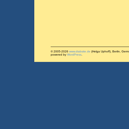
© 2005-2026
www.diabsite.de
(Helga Uphoff), Berlin, Ger
powered by
WordPress
.