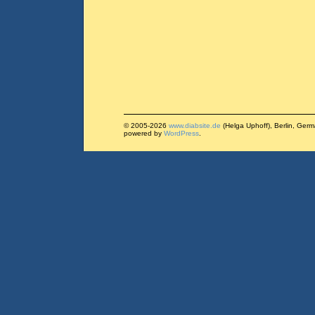
© 2005-2026
www.diabsite.de
(Helga Uphoff), Berlin, Ger
powered by
WordPress
.