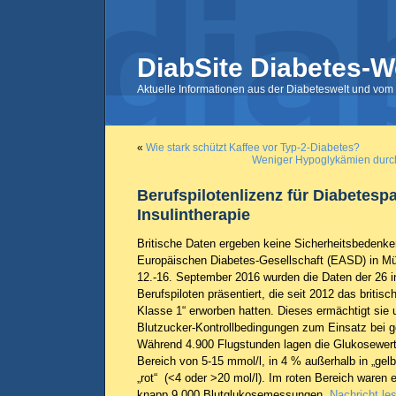
DiabSite Diabetes-W
Aktuelle Informationen aus der Diabeteswelt und vom 
«
Wie stark schützt Kaffee vor Typ-2-Diabetes?
Weniger Hypoglykämien durch
Berufspilotenlizenz für Diabetespa
Insulintherapie
Britische Daten ergeben keine Sicherheitsbedenk
Europäischen Diabetes-Gesellschaft (EASD) in 
12.-16. September 2016 wurden die Daten der 26 i
Berufspiloten präsentiert, die seit 2012 das britisch
Klasse 1“ erworben hatten. Dieses ermächtigt sie
Blutzucker-Kontrollbedingungen zum Einsatz bei g
Während 4.900 Flugstunden lagen die Glukosewert
Bereich von 5-15 mmol/l, in 4 % außerhalb in „gelb
„rot“ (<4 oder >20 mol/l). Im roten Bereich waren 
knapp 9.000 Blutglukosemessungen.
Nachricht le