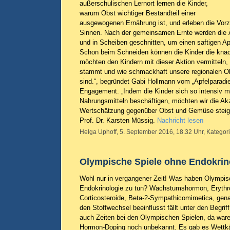
außerschulischen Lernort lernen die Kinder,
warum Obst wichtiger Bestandteil einer
ausgewogenen Ernährung ist, und erleben die Vorzü
Sinnen. Nach der gemeinsamen Ernte werden die Äp
und in Scheiben geschnitten, um einen saftigen A
Schon beim Schneiden können die Kinder die knack
möchten den Kindern mit dieser Aktion vermitteln
stammt und wie schmackhaft unsere regionalen 
sind.“, begründet Gabi Hollmann vom „Apfelparadies
Engagement. „Indem die Kinder sich so intensiv mi
Nahrungsmitteln beschäftigen, möchten wir die Ak
Wertschätzung gegenüber Obst und Gemüse steigern
Prof. Dr. Karsten Müssig.
Nachricht lesen
Helga Uphoff, 5. September 2016, 18.32 Uhr, Kategor
Olympische Spiele ohne Endokrin
Wohl nur in vergangener Zeit! Was haben Olympis
Endokrinologie zu tun? Wachstumshormon, Erythr
Corticosteroide, Beta-2-Sympathicomimetica, ge
den Stoffwechsel beeinflusst fällt unter den Begrif
auch Zeiten bei den Olympischen Spielen, da war
Hormon-Doping noch unbekannt. Es gab es Wettk