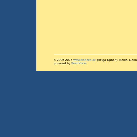
© 2005-2026
www.diabsite.de
(Helga Uphoff), Berlin, Ger
powered by
WordPress
.