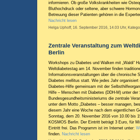
informieren. Ob große Volkskrankheiten wie Osteo
Bluthochdruck oder seltene, aber schwere Hormo
Betreuung dieser Patienten gehören in die Expert
Nachricht lesen
Helga Uphoff, 16. September 2016, 14.03 Uhr, Katego
Zentrale Veranstaltung zum Weltdi
Berlin
Workshops zu Diabetes und Walken mit „Waldi“ 
Weltdiabetestag am 14. November finden traditione
Informationsveranstaltungen über die chronische 
Diabetes mellitus statt. Wie jedes Jahr organisie
Diabetes-Hilfe gemeinsam mit der Selbsthilfeorga
Hilfe – Menschen mit Diabetes (DDH-M) unter der 
Bundesgesundheitsministeriums die zentrale Veran
unter dem Motto „Diabetes – besser managen, besse
diesem Jahr eine Woche nach dem eigentlichen G
Sonntag, dem 20. November 2016 von 10.00 bis 1
KOSMOS Berlin. Der Eintritt beträgt 3 Euro, für Mi
Eintritt frei. Das Programm ist im Internet unter:
We
finden.
Nachricht lesen