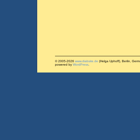
© 2005-2026
www.diabsite.de
(Helga Uphoff), Berlin, Ger
powered by
WordPress
.