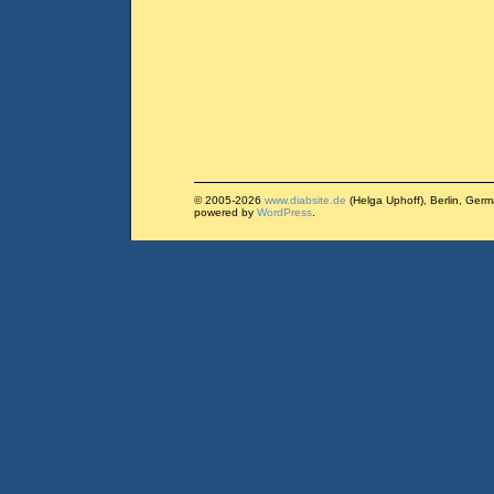
© 2005-2026
www.diabsite.de
(Helga Uphoff), Berlin, Ger
powered by
WordPress
.