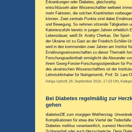
Erkrankungen oder Diabetes, gleichzeitig
entschlüsseln aber Wissenschaftler weltweit imme
mehr Faktoren, die solchen Krankheiten vorbeuge
können. Zwei zentrale Punkte sind dabei Ernährun
und Bewegung. So nehmen sitzende Tätigkeiten u
Kalorienzufuhr bereits in jungen Jahren erheblich E
Lebensdauer, weiß Dr. Andriy Cherkas. Der Sport
der Ukraine ist zu Gast an der Friedrich-Schiller-U
wird in den kommenden zwei Jahren am Institut fü
Ernährungswissenschaften zu dieser Thematik fo
Forschungsaufenthalt ermöglicht die Alexander vo
ihrem Georg-Forster-Forschungsstipendium für Po
des ukrainischen Wissenschaftlers ist der Instituts
Lehrstuhlinhaber für Nutrigenomik, Prof. Dr. Lars-O
Helga Uphoff, 28. September 2016, 17.03 Uhr, Katego
Bei Diabetes regelmäßig zur Herzk
gehen
diabetesDE zum morgigen Weltherztag: Unveränder
Komplikationen für etwa drei Viertel der Todesfäll
Diabetes mellitus verantwortlich, zumeist Herzinfar
Schlaganfall oder auch Herzschwäche. Denn Diabe