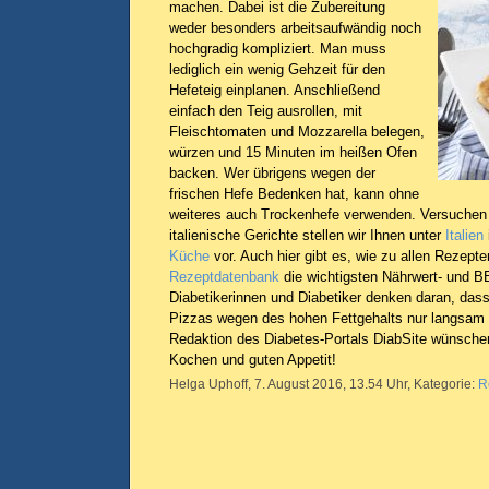
machen. Dabei ist die Zubereitung
weder besonders arbeitsaufwändig noch
hochgradig kompliziert. Man muss
lediglich ein wenig Gehzeit für den
Hefeteig einplanen. Anschließend
einfach den Teig ausrollen, mit
Fleischtomaten und Mozzarella belegen,
würzen und 15 Minuten im heißen Ofen
backen. Wer übrigens wegen der
frischen Hefe Bedenken hat, kann ohne
weiteres auch Trockenhefe verwenden. Versuchen 
italienische Gerichte stellen wir Ihnen unter
Italien
Küche
vor. Auch hier gibt es, wie zu allen Rezept
Rezeptdatenbank
die wichtigsten Nährwert- und B
Diabetikerinnen und Diabetiker denken daran, das
Pizzas wegen des hohen Fettgehalts nur langsam
Redaktion des Diabetes-Portals DiabSite wünsche
Kochen und guten Appetit!
Helga Uphoff, 7. August 2016, 13.54 Uhr, Kategorie:
R