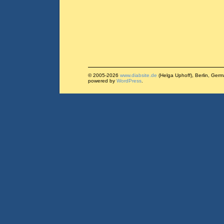
© 2005-2026
www.diabsite.de
(Helga Uphoff), Berlin, Ger
powered by
WordPress
.