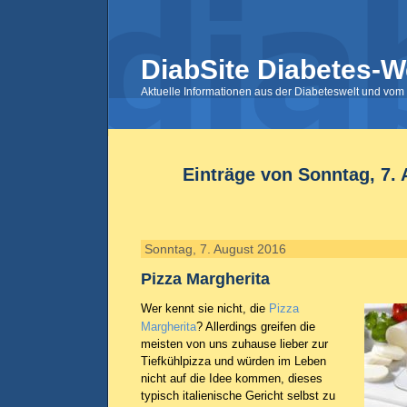
DiabSite Diabetes-W
Aktuelle Informationen aus der Diabeteswelt und vom 
Einträge von Sonntag, 7.
Sonntag, 7. August 2016
Pizza Margherita
Wer kennt sie nicht, die
Pizza
Margherita
? Allerdings greifen die
meisten von uns zuhause lieber zur
Tiefkühlpizza und würden im Leben
nicht auf die Idee kommen, dieses
typisch italienische Gericht selbst zu