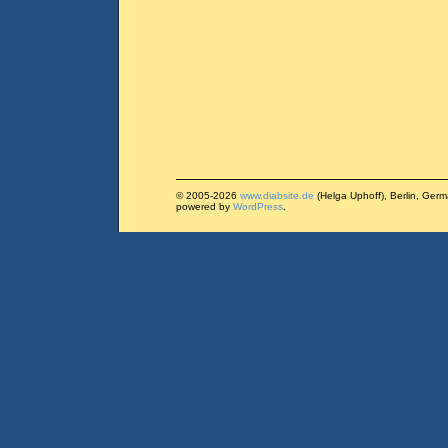
© 2005-2026
www.diabsite.de
(Helga Uphoff), Berlin, Ger
powered by
WordPress
.