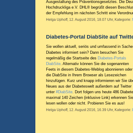
Ausgestaltung des Präventionsgesetztes. Die Deu
Hochdruckliga e.V. DHL® begrüßt diesen Beschlus
der Empfehlung im nächsten Schritt eine Verordnu
Helga Uphoff, 12. August 2016, 18.07 Uhr, Kategorie:
Diabetes-Portal DiabSite auf Twitt
Sie wollen aktuell, seriös und umfassend in Sach
Diabetes informiert sein? Dann besuchen Sie
regelmäßig die Startseite des
Diabetes-Portals
DiabSite
. Alternativ können Sie die sogenannten
Feets in diesem Diabetes-Weblog abonnieren oder
die DiabSite in Ihrem Browser als Lesezeichen
hinzufügen. Kurz und knapp informieren wir Sie üb
Neues aus der Diabeteswelt außerdem auf Twitter
unter
#DiabSite
. Dort folgen uns heute 486 Diabete
maximal 140 Zeichen (inklusive Link) erkennen Sie
lesen wollen oder nicht. Probieren Sie es aus!
Helga Uphoff, 12. August 2016, 16.39 Uhr, Kategorie: