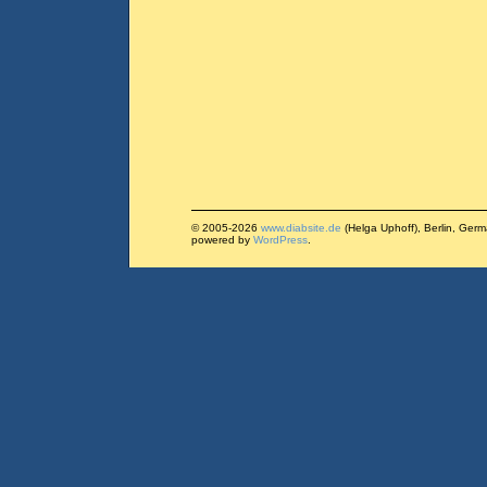
© 2005-2026
www.diabsite.de
(Helga Uphoff), Berlin, Ger
powered by
WordPress
.