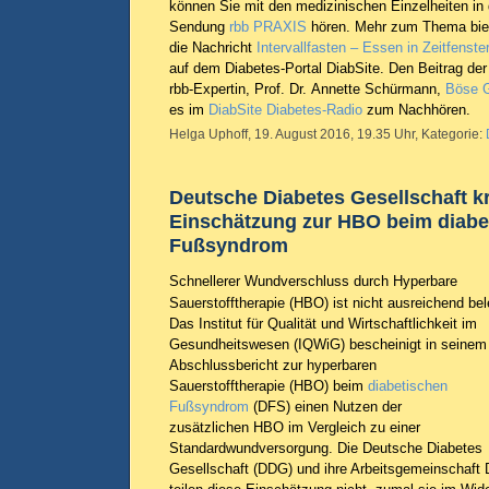
können Sie mit den medizinischen Einzelheiten in 
Sendung
rbb PRAXIS
hören. Mehr zum Thema bie
die Nachricht
Intervallfasten – Essen in Zeitfenste
auf dem Diabetes-Portal DiabSite. Den Beitrag der
rbb-Expertin, Prof. Dr. Annette Schürmann,
Böse G
es im
DiabSite Diabetes-Radio
zum Nachhören.
Helga Uphoff, 19. August 2016, 19.35 Uhr, Kategorie:
Deutsche Diabetes Gesellschaft kr
Einschätzung zur HBO beim diabe
Fußsyndrom
Schnellerer Wundverschluss durch Hyperbare
Sauerstofftherapie (HBO) ist nicht ausreichend bel
Das Institut für Qualität und Wirtschaftlichkeit im
Gesundheitswesen (IQWiG) bescheinigt in seinem
Abschlussbericht zur hyperbaren
Sauerstofftherapie (HBO) beim
diabetischen
Fußsyndrom
(DFS) einen Nutzen der
zusätzlichen HBO im Vergleich zu einer
Standardwundversorgung. Die Deutsche Diabetes
Gesellschaft (DDG) und ihre Arbeitsgemeinschaft