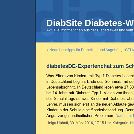
DiabSite Diabetes-W
Aktuelle Informationen aus der Diabeteswelt und vom 
«
Neue Lesetipps für Diabetiker und Angehörige
GEHW
diabetesDE-Expertenchat zum Sch
Was Eltern von Kindern mit Typ-1-Diabetes beachte
in Deutschland beginnt Ende des Sommers mit der
Lebensabschnitt. In Deutschland leben etwa 17.50
bis 14 Jahre mit Diabetes Typ 1. Vielen von ihnen
des Schulalltags schwer. Kinder mit Diabetes, abe
Lehrer, müssen sich erst an die neuen Abläufe gew
Kinder in der Schule eine Sonderbehandlung. Denn
Angst vor gesundheitlichen Problemen.
Nachricht 
Helga Uphoff, 30. März 2016, 17.15 Uhr, Kategorie:
Na