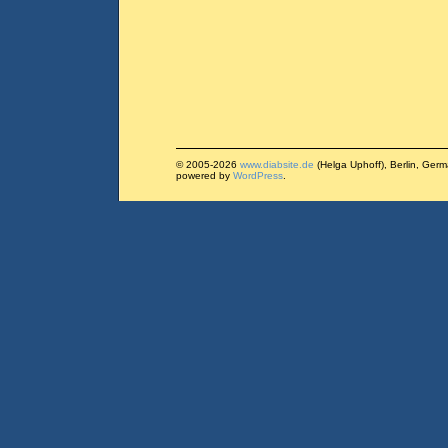
© 2005-2026
www.diabsite.de
(Helga Uphoff), Berlin, Ger
powered by
WordPress
.