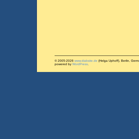
© 2005-2026
www.diabsite.de
(Helga Uphoff), Berlin, Ger
powered by
WordPress
.