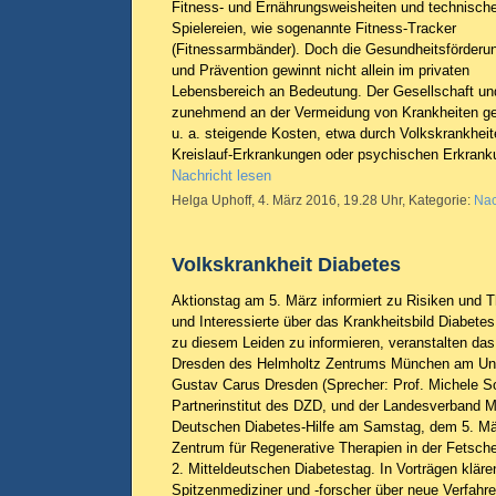
Fitness- und Ernährungsweisheiten und technisch
Spielereien, wie sogenannte Fitness-Tracker
(Fitnessarmbänder). Doch die Gesundheitsförderu
und Prävention gewinnt nicht allein im privaten
Lebensbereich an Bedeutung. Der Gesellschaft und 
zunehmend an der Vermeidung von Krankheiten ge
u. a. steigende Kosten, etwa durch Volkskrankheit
Kreislauf-Erkrankungen oder psychischen Erkrank
Nachricht lesen
Helga Uphoff, 4. März 2016, 19.28 Uhr, Kategorie:
Nac
Volkskrankheit Diabetes
Aktionstag am 5. März informiert zu Risiken und 
und Interessierte über das Krankheitsbild Diabete
zu diesem Leiden zu informieren, veranstalten das
Dresden des Helmholtz Zentrums München am Univ
Gustav Carus Dresden (Sprecher: Prof. Michele S
Partnerinstitut des DZD, und der Landesverband Mi
Deutschen Diabetes-Hilfe am Samstag, dem 5. Mär
Zentrum für Regenerative Therapien in der Fetsch
2. Mitteldeutschen Diabetestag. In Vorträgen klär
Spitzenmediziner und -forscher über neue Verfahr