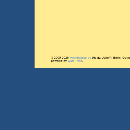
© 2005-2026
www.diabsite.de
(Helga Uphoff), Berlin, Ger
powered by
WordPress
.