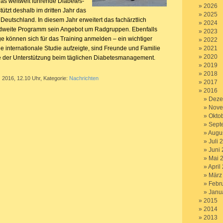
as weltweit führende Diabetes-
2026
ützt deshalb im dritten Jahr das
2025
eutschland. In diesem Jahr erweitert das fachärztlich
2024
ndweite Programm sein Angebot um Radgruppen. Ebenfalls
2023
e können sich für das Training anmelden – ein wichtiger
2022
ne internationale Studie aufzeigte, sind Freunde und Familie
2021
2020
le der Unterstützung beim täglichen Diabetesmanagement.
2019
2018
 2016, 12.10 Uhr, Kategorie:
Nachrichten
2017
2016
Deze
Nove
Okto
Sept
Augu
Juli 
Juni
Mai 
April
März
Febr
Janu
2015
2014
2013