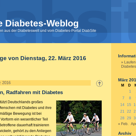
e Diabetes-Weblog
nen aus der Diabeteswelt und vom Diabetes-Portal DiabSite
Informa
äge von Dienstag, 22. März 2016
Laufen
Diabetes
März 20
z 2016
M
D
1
n, Radfahren mit Diabetes
7
8
tützt Deutschlands großes
14
15
1
Menschen mit Diabetes und ihre
21
22
2
mäßige Bewegung ist bei
28
29
3
Vorform ein wesentlicher Teil
« Feb.
Apr
etroffene dauerhaft trainieren
ickeln, gehört zu den Anliegen
Archiv