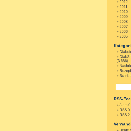
2012
2011
2010
2009
2008
2007
2006
2005
Kategor
Diabet
DiabSi
(3.686)
Nachri
Rezep
Schritt
RSS-Fee
Atom 0
RSS 0.
RSS 2.
Verwand
Beate 