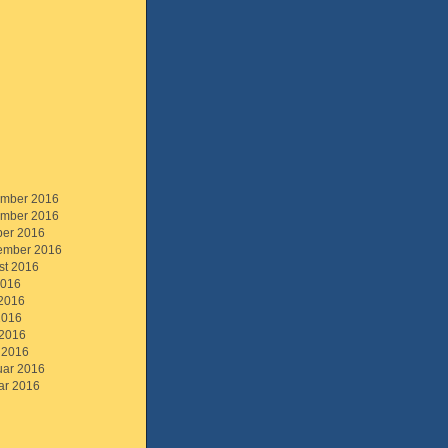
mber 2016
mber 2016
ber 2016
ember 2016
st 2016
2016
 2016
2016
 2016
 2016
uar 2016
ar 2016