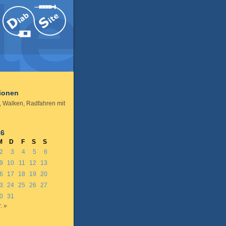
tionen
, Walken, Radfahren mit
16
M
D
F
S
S
2
3
4
5
6
9
10
11
12
13
6
17
18
19
20
3
24
25
26
27
0
31
. »