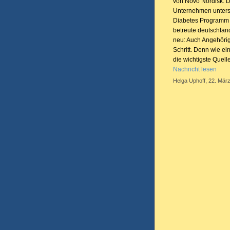
von Novo Nordisk. D
Unternehmen unterst
Diabetes Programm D
betreute deutschla
neu: Auch Angehörig
Schritt. Denn wie ei
die wichtigste Quel
Nachricht lesen
Helga Uphoff, 22. März