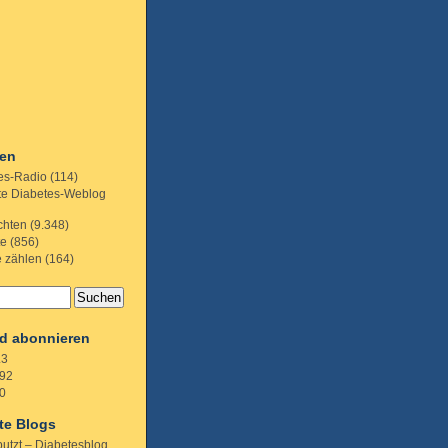
ien
es-Radio
(114)
te Diabetes-Weblog
chten
(9.348)
te
(856)
e zählen
(164)
d abonnieren
.3
92
0
te Blogs
putzt – Diabetesblog