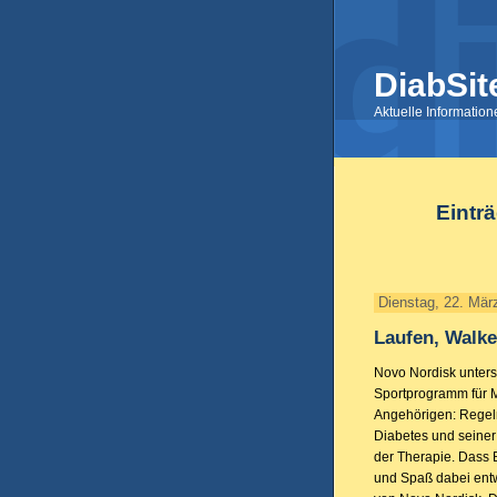
DiabSit
Aktuelle Informatio
Eintr
Dienstag, 22. Mär
Laufen, Walke
Novo Nordisk unters
Sportprogramm für 
Angehörigen: Regel
Diabetes und seiner 
der Therapie. Dass B
und Spaß dabei entw