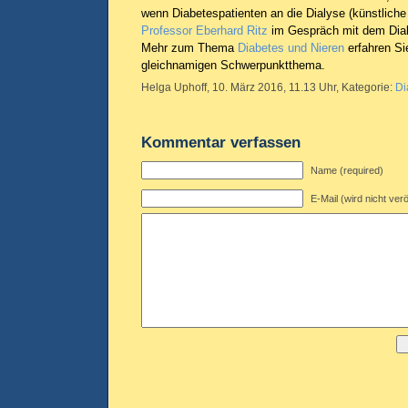
wenn Diabetespatienten an die Dialyse (künstliche
Professor Eberhard Ritz
im Gespräch mit dem Diab
Mehr zum Thema
Diabetes und Nieren
erfahren Si
gleichnamigen Schwerpunktthema.
Helga Uphoff, 10. März 2016, 11.13 Uhr, Kategorie:
Di
Kommentar verfassen
Name (required)
E-Mail (wird nicht verö