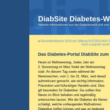
DiabSite Diabetes-W
Aktuelle Informationen aus der Diabeteswelt und vom 
«
Gesundheitspreis 2016 der Stiftung RUFZEICHEN
Auch Liraglutid senkt
Das Diabetes-Portal DiabSite zum
Heute ist Weltnierentag. Jedes Jahr am
2. Donnerstag im März findet der Weltnierentag
statt. An diesem Tag sowie während der
Nierenwochen, vom 1. bis 31. März, wird darauf
aufmerksam gemacht, wie wichtig Information,
Prävention und frühzeitiges Handeln sind. Dies
gilt besonders für Diabetiker. Sie sollten ihre
Nieren im Blick behalten und regelmäßig
untersuchen lassen. Wie der Diabetes die Nieren
schädigt, welche vorbeugenden Maßnahmen
Diabetiker treffen können und was es bedeutet,