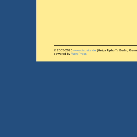
© 2005-2026
www.diabsite.de
(Helga Uphoff), Berlin, Ger
powered by
WordPress
.