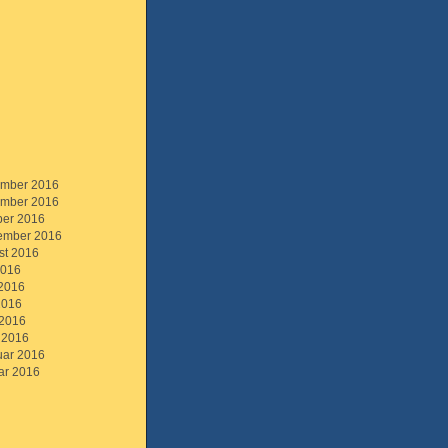
mber 2016
mber 2016
ber 2016
ember 2016
st 2016
2016
 2016
2016
 2016
 2016
uar 2016
ar 2016