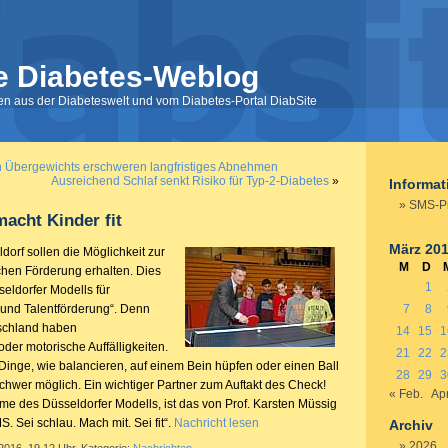
e Diabetes-Weblog
nen aus der Diabeteswelt und vom Diabetes-Portal DiabSite
 Übergewichts erschweren langfristiges Abnehmen
Ausreichend Schlaf senkt Risiko für Typ-2-Diabetes
»
Informa
SMS-Pro
acht Kinder fit
März 20
ldorf sollen die Möglichkeit zur
M
D
ichen Förderung erhalten. Dies
1
seldorfer Modells für
und Talentförderung“. Denn
7
8
tschland haben
14
15
1
r motorische Auffälligkeiten.
21
22
2
Dinge, wie balancieren, auf einem Bein hüpfen oder einen Ball
28
29
3
chwer möglich. Ein wichtiger Partner zum Auftakt des Check!
« Feb.
Apr
e des Düsseldorfer Modells, ist das von Prof. Karsten Müssig
S. Sei schlau. Mach mit. Sei fit“.
Nachricht lesen
Archiv
2026