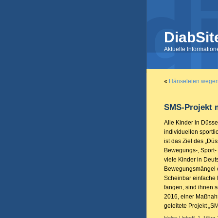
DiabSit
Aktuelle Informatio
«
Hänseleien wegen
SMS-Projekt m
Alle Kinder in Düsse
individuellen sportl
ist das Ziel des „Düs
Bewegungs-, Sport- 
viele Kinder in Deu
Bewegungsmängel ode
Scheinbar einfache 
fangen, sind ihnen s
2016, einer Maßnahm
geleitete Projekt „SM