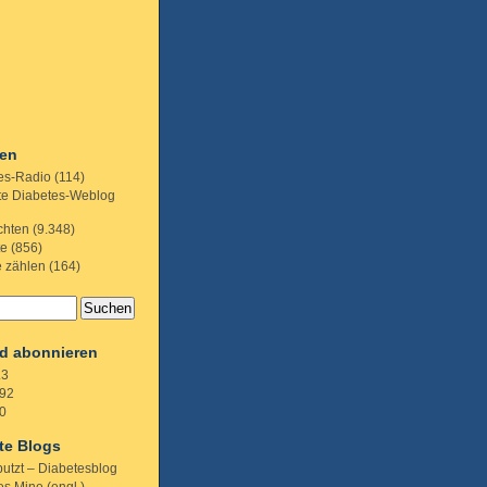
ien
es-Radio
(114)
te Diabetes-Weblog
chten
(9.348)
te
(856)
e zählen
(164)
d abonnieren
.3
92
0
te Blogs
putzt – Diabetesblog