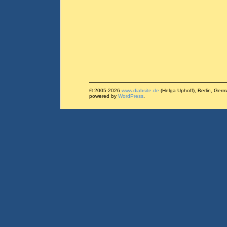
© 2005-2026
www.diabsite.de
(Helga Uphoff), Berlin, Ger
powered by
WordPress
.