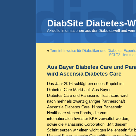
DiabSite Diabetes-W
Aktuelle Informationen aus der Diabeteswelt und vom 
«
Terminhinweise für Diabetiker und Diabetes-Expert
SGLT2-Hemmer f
Aus Bayer Diabetes Care und Pan
wird Ascensia Diabetes Care
Das Jahr 2016 schlägt ein neues Kapitel im
Diabetes Care-Markt auf: Aus Bayer
Diabetes Care und Panasonic Healthcare wird
nach mehr als zwanzigjähriger Partnerschaft
Ascensia Diabetes Care. Hinter Panasonic
Healthcare stehen Fonds, die vom
internationalen Investor KKR verwaltet werden,
sowie die Panasonic Corporation. „Mit diesem
Schritt setzen wir einen wichtigen Meilenstein für
Michael Kloss, globaler Geschäftsleiter von Ascen