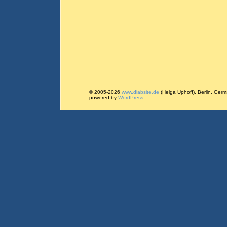
© 2005-2026
www.diabsite.de
(Helga Uphoff), Berlin, Ger
powered by
WordPress
.