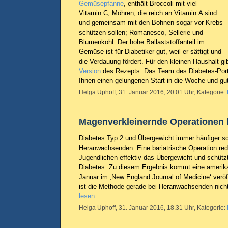
Gemüsepfanne
, enthält Broccoli mit viel
Vitamin C, Möhren, die reich an Vitamin A sind
und gemeinsam mit den Bohnen sogar vor Krebs
schützen sollen; Romanesco, Sellerie und
Blumenkohl. Der hohe Ballaststoffanteil im
Gemüse ist für Diabetiker gut, weil er sättigt und
die Verdauung fördert. Für den kleinen Haushalt g
Version
des Rezepts. Das Team des Diabetes-Port
Ihnen einen gelungenen Start in die Woche und gut
Helga Uphoff, 31. Januar 2016, 20.01 Uhr, Kategorie:
Magenverkleinernde Operationen 
Diabetes Typ 2 und Übergewicht immer häufiger s
Heranwachsenden: Eine bariatrische Operation red
Jugendlichen effektiv das Übergewicht und schütz
Diabetes. Zu diesem Ergebnis kommt eine amerika
Januar im ‚New England Journal of Medicine‘ veröf
ist die Methode gerade bei Heranwachsenden nich
lesen
Helga Uphoff, 31. Januar 2016, 18.31 Uhr, Kategorie: