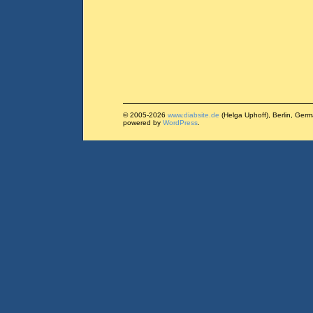
© 2005-2026
www.diabsite.de
(Helga Uphoff), Berlin, Ger
powered by
WordPress
.