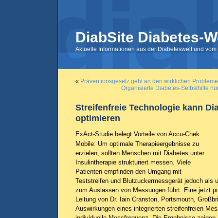
DiabSite Diabetes-W
Aktuelle Informationen aus der Diabeteswelt und vom 
«
Präventionsgesetz geht an den wirklichen Probleme
Organisierte Diabetes-Selbsthilfe nu
Streifenfreie Technologie kann Di
optimieren
ExAct-Studie belegt Vorteile von Accu-Chek
Mobile: Um optimale Therapieergebnisse zu
erzielen, sollten Menschen mit Diabetes unter
Insulintherapie strukturiert messen. Viele
Patienten empfinden den Umgang mit
Teststreifen und Blutzuckermessgerät jedoch als 
zum Auslassen von Messungen führt. Eine jetzt pub
Leitung von Dr. Iain Cranston, Portsmouth, Großbri
Auswirkungen eines integrierten streifenfreien Me
individuelle Messfrequenz. Die Ergebnisse zeigen