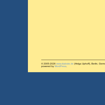
© 2005-2026
www.diabsite.de
(Helga Uphoff), Berlin, Ger
powered by
WordPress
.