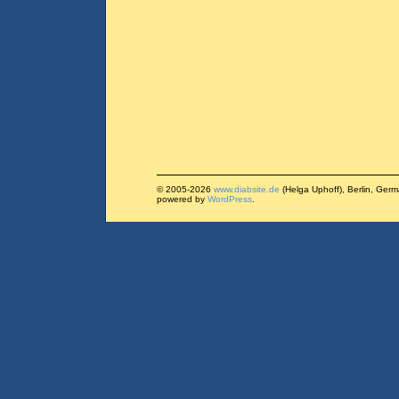
© 2005-2026
www.diabsite.de
(Helga Uphoff), Berlin, Ger
powered by
WordPress
.