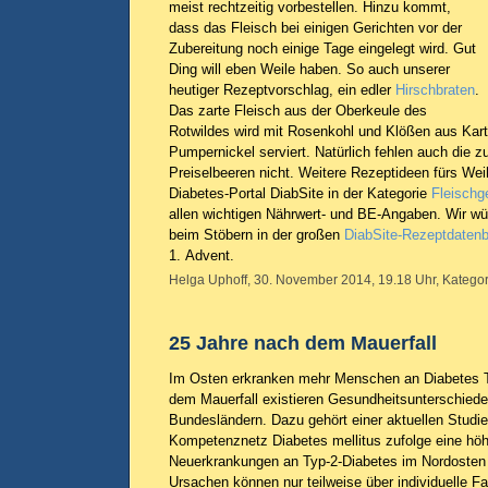
meist rechtzeitig vorbestellen. Hinzu kommt,
dass das Fleisch bei einigen Gerichten vor der
Zubereitung noch einige Tage eingelegt wird. Gut
Ding will eben Weile haben. So auch unserer
heutiger Rezeptvorschlag, ein edler
Hirschbraten
.
Das zarte Fleisch aus der Oberkeule des
Rotwildes wird mit Rosenkohl und Klößen aus Kart
Pumpernickel serviert. Natürlich fehlen auch die 
Preiselbeeren nicht. Weitere Rezeptideen fürs We
Diabetes-Portal DiabSite in der Kategorie
Fleischg
allen wichtigen Nährwert- und BE-Angaben. Wir w
beim Stöbern in der großen
DiabSite-Rezeptdaten
1. Advent.
Helga Uphoff, 30. November 2014, 19.18 Uhr, Kategor
25 Jahre nach dem Mauerfall
Im Osten erkranken mehr Menschen an Diabetes T
dem Mauerfall existieren Gesundheitsunterschied
Bundesländern. Dazu gehört einer aktuellen Stud
Kompetenznetz Diabetes mellitus zufolge eine höh
Neuerkrankungen an Typ-2-Diabetes im Nordosten 
Ursachen können nur teilweise über individuelle F