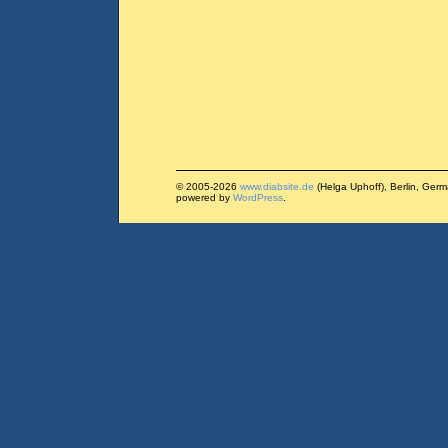
© 2005-2026
www.diabsite.de
(Helga Uphoff), Berlin, Ger
powered by
WordPress
.