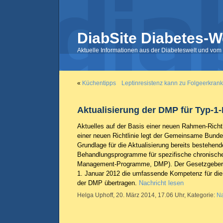
DiabSite Diabetes-W
Aktuelle Informationen aus der Diabeteswelt und vom 
«
Küchentipps
Leptinresistenz kann zu Folgeerkran
Aktualisierung der DMP für Typ-1
Aktuelles auf der Basis einer neuen Rahmen-Richtl
einer neuen Richtlinie legt der Gemeinsame Bund
Grundlage für die Aktualisierung bereits bestehende
Behandlungsprogramme für spezifische chronisch
Management-Programme, DMP). Der Gesetzgeber
1. Januar 2012 die umfassende Kompetenz für die 
der DMP übertragen.
Nachricht lesen
Helga Uphoff, 20. März 2014, 17.06 Uhr, Kategorie:
Na