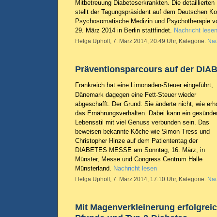
Mitbetreuung Diabeteserkrankten. Die detaillierte
stellt der Tagungspräsident auf dem Deutschen Ko
Psychosomatische Medizin und Psychotherapie vor
29. März 2014 in Berlin stattfindet.
Nachricht lese
Helga Uphoff, 7. März 2014, 20.49 Uhr, Kategorie:
Nac
Präventionsparcours auf der DI
Frankreich hat eine Limonaden-Steuer eingeführt,
Dänemark dagegen eine Fett-Steuer wieder
abgeschafft. Der Grund: Sie änderte nicht, wie erho
das Ernährungsverhalten. Dabei kann ein gesünde
Lebensstil mit viel Genuss verbunden sein. Das
beweisen bekannte Köche wie Simon Tress und
Christopher Hinze auf dem Patiententag der
DIABETES MESSE am Sonntag, 16. März, in
Münster, Messe und Congress Centrum Halle
Münsterland.
Nachricht lesen
Helga Uphoff, 7. März 2014, 17.10 Uhr, Kategorie:
Nac
Mit Magenverkleinerung erfolgrei