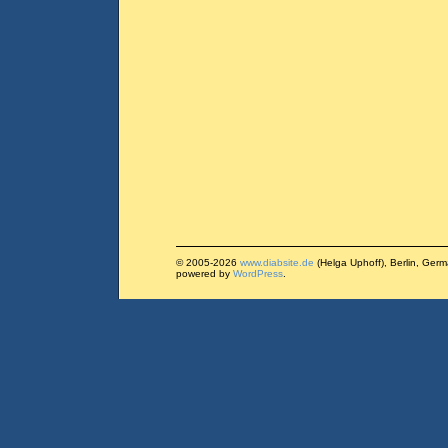
© 2005-2026
www.diabsite.de
(Helga Uphoff), Berlin, Ger
powered by
WordPress
.