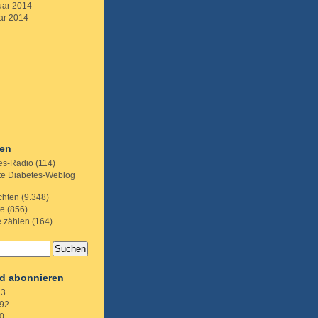
uar 2014
ar 2014
ien
es-Radio
(114)
te Diabetes-Weblog
chten
(9.348)
te
(856)
e zählen
(164)
d abonnieren
.3
92
0