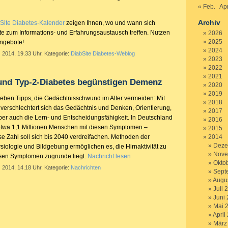
« Feb.
Apr
Archiv
Site Diabetes-Kalender
zeigen Ihnen, wo und wann sich
rte zum Informations- und Erfahrungsaustausch treffen. Nutzen
2026
2025
Angebote!
2024
 2014, 19.33 Uhr, Kategorie:
DiabSite Diabetes-Weblog
2023
2022
2021
und Typ-2-Diabetes begünstigen Demenz
2020
2019
ben Tipps, die Gedächtnisschwund im Alter vermeiden: Mit
2018
erschlechtert sich das Gedächtnis und Denken, Orientierung,
2017
er auch die Lern- und Entscheidungsfähigkeit. In Deutschland
2016
etwa 1,1 Millionen Menschen mit diesen Symptomen –
2015
 Zahl soll sich bis 2040 verdreifachen. Methoden der
2014
Deze
iologie und Bildgebung ermöglichen es, die Hirnaktivität zu
Nove
esen Symptomen zugrunde liegt.
Nachricht lesen
Okto
 2014, 14.18 Uhr, Kategorie:
Nachrichten
Sept
Augu
Juli 
Juni
Mai 
April
März