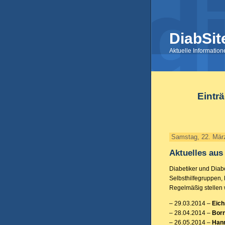
DiabSit
Aktuelle Informatio
Eintr
Samstag, 22. Mär
Aktuelles aus
Diabetiker und Diab
Selbsthilfegruppen,
Regelmäßig stellen w
– 29.03.2014 –
Eich
– 28.04.2014 –
Bor
– 26.05.2014 –
Han