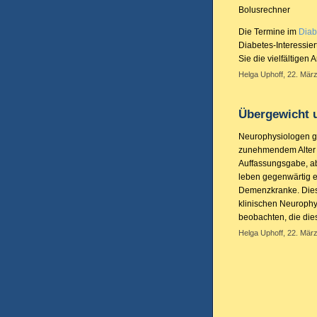
Bolusrechner
Die Termine im
Diab
Diabetes-Interessie
Sie die vielfältigen 
Helga Uphoff, 22. März
Übergewicht 
Neurophysiologen ge
zunehmendem Alter v
Auffassungsgabe, ab
leben gegenwärtig 
Demenzkranke. Diese
klinischen Neurophys
beobachten, die di
Helga Uphoff, 22. März