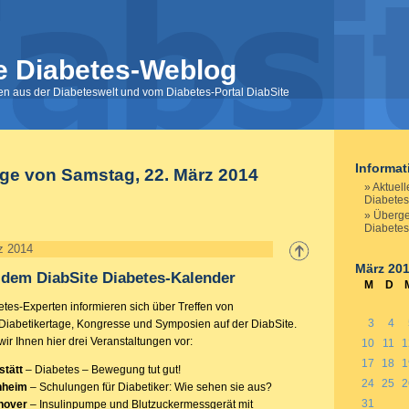
e Diabetes-Weblog
nen aus der Diabeteswelt und vom Diabetes-Portal DiabSite
Informa
äge von Samstag, 22. März 2014
Aktuel
Diabetes
Überge
Diabete
z 2014
März 20
 dem DiabSite Diabetes-Kalender
M
D
etes-Experten informieren sich über Treffen von
3
4
 Diabetikertage, Kongresse und Symposien auf der DiabSite.
ir Ihnen hier drei Veranstaltungen vor:
10
11
1
17
18
1
stätt
– Diabetes – Bewegung tut gut!
24
25
2
nheim
– Schulungen für Diabetiker: Wie sehen sie aus?
31
nover
– Insulinpumpe und Blutzuckermessgerät mit