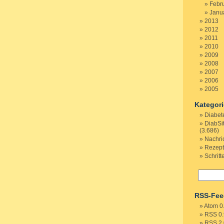
Febr
Janu
2013
2012
2011
2010
2009
2008
2007
2006
2005
Kategor
Diabet
DiabSi
(3.686)
Nachri
Rezep
Schritt
RSS-Fee
Atom 0
RSS 0.
RSS 2.