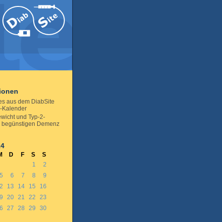
tionen
les aus dem DiabSite
-Kalender
wicht und Typ-2-
s begünstigen Demenz
14
M
D
F
S
S
1
2
5
6
7
8
9
2
13
14
15
16
9
20
21
22
23
6
27
28
29
30