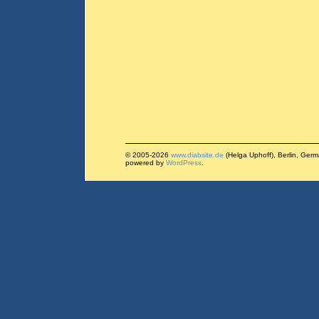
© 2005-2026
www.diabsite.de
(Helga Uphoff), Berlin, Ger
powered by
WordPress
.