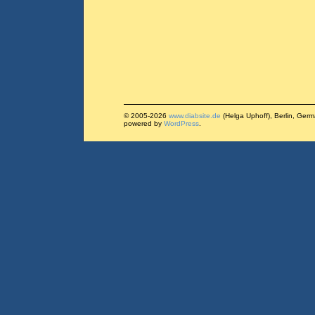
© 2005-2026
www.diabsite.de
(Helga Uphoff), Berlin, Ger
powered by
WordPress
.