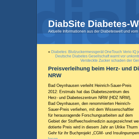
DiabSite Diabetes-W
Aktuelle Informationen aus der Diabeteswelt und vom 
«
Diabetes: Blutzuckermessgerät OneTouch Verio IQ jet
Deutsche Diabetes Gesellschaft warnt vor unkont
Versteckte Zucker schaden der Ge
Preisverleihung beim Herz- und D
NRW
Bad Oeynhausen verleiht Heinrich-Sauer-Preis
2012: Erstmals hat das Diabeteszentrum des
Herz- und Diabeteszentrum NRW (HDZ NRW),
Bad Oeynhausen, den renommierten Heinrich-
Sauer-Preis verliehen, mit dem Wissenschaftler
für herausragende Forschungsarbeiten auf dem
Gebiet der Stoffwechselmedizin ausgezeichnet we
dotierte Preis wird in diesem Jahr an Ulrike Thur
Gehr für ihr Buchprojekt „CGM- und Insulinpumpen
lesen