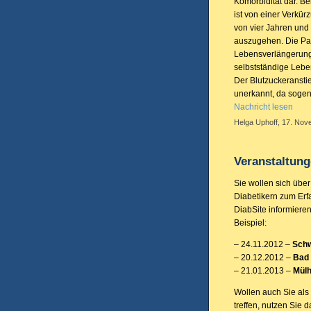
Komorbidität dar. B
ist von einer Verkür
von vier Jahren und
auszugehen. Die Pat
Lebensverlängerung,
selbstständige Lebe
Der Blutzuckeranstie
unerkannt, da sogen
Nachricht lesen
Helga Uphoff, 17. Nov
Veranstaltun
Sie wollen sich übe
Diabetikern zum Erf
DiabSite informiere
Beispiel:
– 24.11.2012 –
Schw
– 20.12.2012 –
Bad
– 21.01.2013 –
Mül
Wollen auch Sie als 
treffen, nutzen Sie 