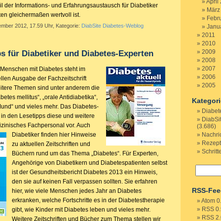
April
l der Informations- und Erfahrungsaustausch für Diabetiker
März
en gleichermaßen wertvoll ist.
Febr
ember 2012, 17.59 Uhr, Kategorie:
DiabSite Diabetes-Weblog
Janu
2011
2010
2009
s für Diabetiker und Diabetes-Experten
2008
2007
Menschen mit Diabetes steht im
2006
ellen Ausgabe der Fachzeitschrift
2005
eitere Themen sind unter anderem die
etes mellitus“, „orale Antidiabetika“,
Kategor
und“ und vieles mehr. Das Diabetes-
Diabet
lt in den Lesetipps diese und weitere
DiabSi
dizinisches Fachpersonal vor. Auch
(3.686)
Diabetiker finden hier Hinweise
Nachri
Rezep
zu aktuellen Zeitschriften und
Schritt
Büchern rund um das Thema „Diabetes“. Für Experten,
Angehörige von Diabetikern und Diabetespatienten selbst
ist der Gesundheitsbericht Diabetes 2013 ein Hinweis,
den sie auf keinen Fall verpassen sollten. Sie erfahren
RSS-Fee
hier, wie viele Menschen jedes Jahr an Diabetes
erkranken, welche Fortschritte es in der Diabetestherapie
Atom 0
RSS 0.
gibt, wie Kinder mit Diabetes leben und vieles mehr.
RSS 2.
Weitere Zeitschriften und Bücher zum Thema stellen wir