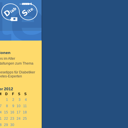
tionen
s im Alter
taltungen zum Thema
esetipps für Diabetiker
etes-Experten
r 2012
M
D
F
S
S
1
2
3
4
7
8
9
10
11
4
15
16
17
18
1
22
23
24
25
8
29
30