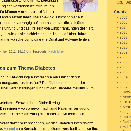
ei Diagnosestellung im 70. Lebensjahr
« Okt.
Dez
zung der Restlebenszeit für Frauen
Archiv
 für Männer von knapp drei Jahren
ienten setzen ihren Therapie-Fokus nicht primär auf
2026
2025
 sondern vorrangig auf Lebensqualität, die sich über
2024
nsführung und das Freisein von Einschränkungen definiert.
2023
g entwickelt sich schleichend und bleibt oft über Jahre
2022
annte typische Symptome wie Durst und Polyurie fehlen.
2021
2020
ember 2012, 18.18 Uhr, Kategorie:
Nachrichten
2019
2018
2017
gen zum Thema Diabetes
2016
2015
r neue Entwicklungen informieren oder mit anderen
2014
2013
ahrungsaustausch treffen? Der
Diabetes-Kalender
der
2012
n über Veranstaltungen rund um den Diabetes mellitus. Zum
Deze
Nove
Okto
einfurt
– Schweinfurter Diabetikertag
Sept
 Bevensen
– Vorsorgevollmacht und Patientenverfügung
Augu
heim
– Diabetes im Alltag mit Diabetiker-Kaffeeklatsch
Juli 
Juni
Veranstalter bekannt geben, wo sich Diabetes-Interessierte
Mai 
das
Formular
im Bereich Termine. Gerne veröffentlichen wir Ihre