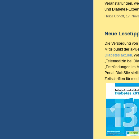
Veranstaltungen, wei
und Diabetes-Expert
Helga Uphoff, 17. Nov
Neue Lesetipp
Die Versorgung von 
Mittelpunkt der aktu
Diabetes aktuell
. W
„Telemedizin bei Diab
„Entzündungen im M
Portal DiabSite stel
Zeitschriften für me