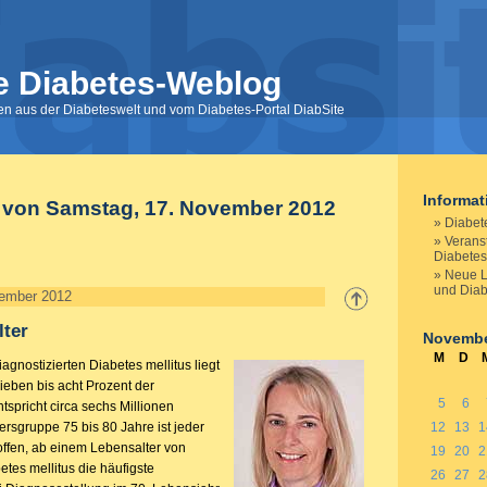
e Diabetes-Weblog
nen aus der Diabeteswelt und vom Diabetes-Portal DiabSite
Informa
 von Samstag, 17. November 2012
Diabete
Verans
Diabetes
Neue L
und Diab
ember 2012
lter
Novembe
M
D
iagnostizierten Diabetes mellitus liegt
ieben bis acht Prozent der
5
6
tspricht circa sechs Millionen
ersgruppe 75 bis 80 Jahre ist jeder
12
13
1
troffen, ab einem Lebensalter von
19
20
2
etes mellitus die häufigste
26
27
2