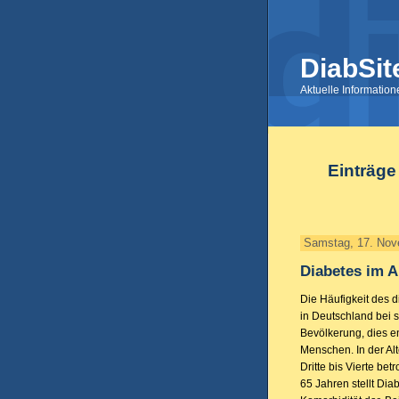
DiabSit
Aktuelle Informatio
Einträge
Samstag, 17. Nov
Diabetes im A
Die Häufigkeit des d
in Deutschland bei s
Bevölkerung, dies en
Menschen. In der Alt
Dritte bis Vierte be
65 Jahren stellt Diab