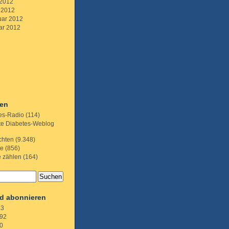
 2012
 2012
uar 2012
ar 2012
ien
es-Radio
(114)
te Diabetes-Weblog
chten
(9.348)
te
(856)
e zählen
(164)
d abonnieren
.3
92
0