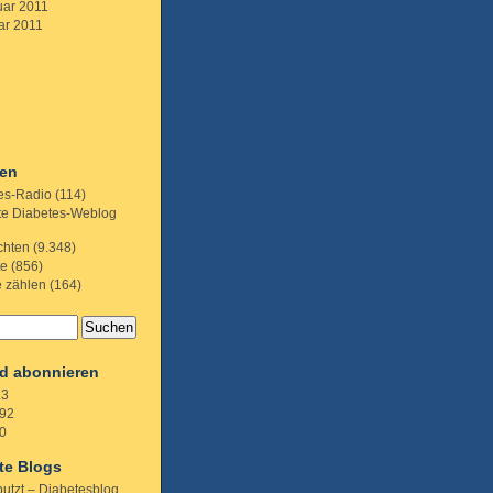
uar 2011
ar 2011
ien
es-Radio
(114)
te Diabetes-Weblog
chten
(9.348)
te
(856)
e zählen
(164)
d abonnieren
.3
92
0
te Blogs
putzt – Diabetesblog