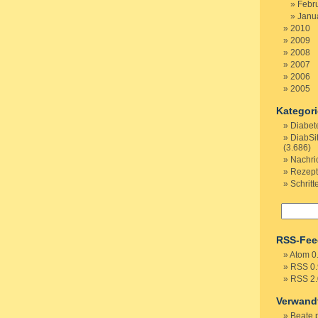
Febr
Janu
2010
2009
2008
2007
2006
2005
Kategor
Diabet
DiabSi
(3.686)
Nachri
Rezep
Schritt
RSS-Fee
Atom 0
RSS 0.
RSS 2.
Verwand
Beate 