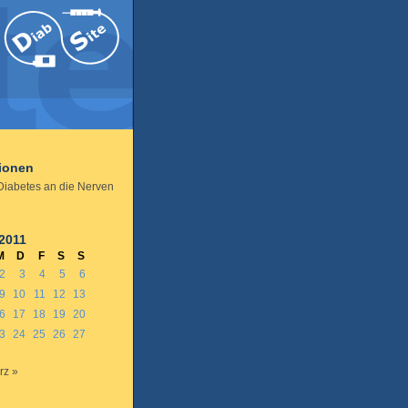
tionen
iabetes an die Nerven
2011
M
D
F
S
S
2
3
4
5
6
9
10
11
12
13
6
17
18
19
20
3
24
25
26
27
rz »