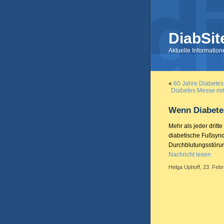
DiabSit
Aktuelle Informatio
«
60 Jahre Diabetes
Diabetes Messe mit
Wenn Diabetes
Mehr als jeder drit
diabetische Fußsynd
Durchblutungsstörun
Nachricht lesen
Helga Uphoff, 23. Febr