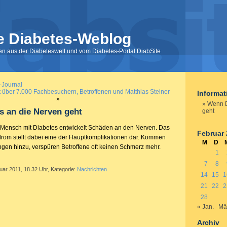
e Diabetes-Weblog
nen aus der Diabeteswelt und vom Diabetes-Portal DiabSite
-Journal
 über 7.000 Fachbesuchern, Betroffenen und Matthias Steiner
Informa
»
Wenn D
 an die Nerven geht
geht
te Mensch mit Diabetes entwickelt Schäden an den Nerven. Das
Februar 
rom stellt dabei eine der Hauptkomplikationen dar. Kommen
M
D
gen hinzu, verspüren Betroffene oft keinen Schmerz mehr.
1
7
8
uar 2011, 18.32 Uhr, Kategorie:
Nachrichten
14
15
1
21
22
2
28
« Jan.
Mä
Archiv