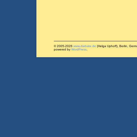
© 2005-2026
www.diabsite.de
(Helga Uphoff), Berlin, Ger
powered by
WordPress
.