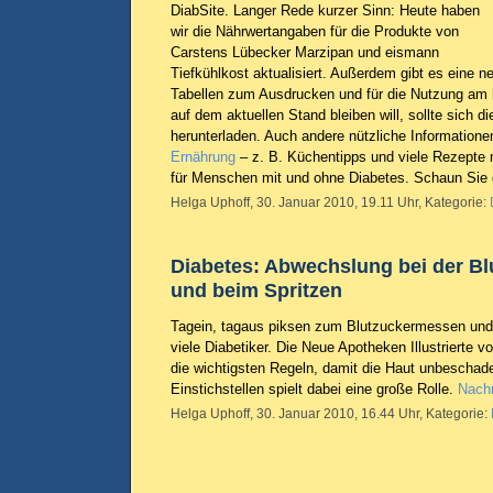
DiabSite. Langer Rede kurzer Sinn: Heute haben
wir die Nährwertangaben für die Produkte von
Carstens Lübecker Marzipan und eismann
Tiefkühlkost aktualisiert. Außerdem gibt es eine n
Tabellen zum Ausdrucken und für die Nutzung am
auf dem aktuellen Stand bleiben will, sollte sich 
herunterladen. Auch andere nützliche Informatione
Ernährung
– z. B. Küchentipps und viele Rezepte
für Menschen mit und ohne Diabetes. Schaun Sie 
Helga Uphoff, 30. Januar 2010, 19.11 Uhr, Kategorie:
Diabetes: Abwechslung bei der B
und beim Spritzen
Tagein, tagaus piksen zum Blutzuckermessen und In
viele Diabetiker. Die Neue Apotheken Illustrierte 
die wichtigsten Regeln, damit die Haut unbeschade
Einstichstellen spielt dabei eine große Rolle.
Nachr
Helga Uphoff, 30. Januar 2010, 16.44 Uhr, Kategorie: