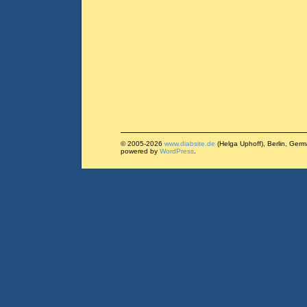
© 2005-2026
www.diabsite.de
(Helga Uphoff), Berlin, Ger
powered by
WordPress
.