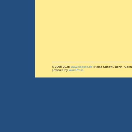
© 2005-2026
www.diabsite.de
(Helga Uphoff), Berlin, Ger
powered by
WordPress
.