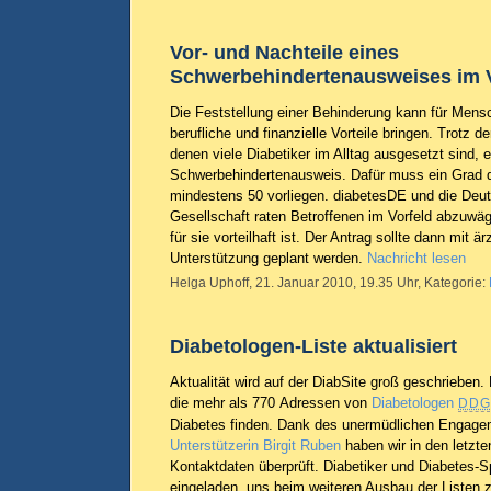
Vor- und Nachteile eines
Schwerbehindertenausweises im V
Die Feststellung einer Behinderung kann für Mens
berufliche und finanzielle Vorteile bringen. Trotz d
denen viele Diabetiker im Alltag ausgesetzt sind, 
Schwerbehindertenausweis. Dafür muss ein Grad 
mindestens 50 vorliegen. diabetesDE und die Deu
Gesellschaft raten Betroffenen im Vorfeld abzuwä
für sie vorteilhaft ist. Der Antrag sollte dann mit är
Unterstützung geplant werden.
Nachricht lesen
Helga Uphoff, 21. Januar 2010, 19.35 Uhr, Kategorie:
Diabetologen-Liste aktualisiert
Aktualität wird auf der DiabSite groß geschrieben. D
die mehr als 770 Adressen von
Diabetologen
DDG
Diabetes finden. Dank des unermüdlichen Engage
Unterstützerin Birgit Ruben
haben wir in den letzt
Kontaktdaten überprüft. Diabetiker und Diabetes-Sp
eingeladen, uns beim weiteren Ausbau der Listen z