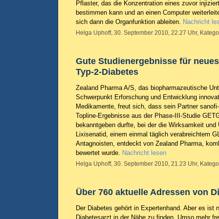
Pflaster, das die Konzentration eines zuvor injizi
bestimmen kann und an einen Computer weiterleite
sich dann die Organfunktion ableiten.
Nachricht le
Helga Uphoff, 30. September 2010, 22.27 Uhr, Katego
Gute Studienergebnisse für neue
Typ-2-Diabetes
Zealand Pharma A/S, das biopharmazeutische Un
Schwerpunkt Erforschung und Entwicklung innovati
Medikamente, freut sich, dass sein Partner sanofi-
Topline-Ergebnisse aus der Phase-III-Studie GE
bekanntgeben durfte, bei der die Wirksamkeit und
Lixisenatid, einem einmal täglich verabreichtem G
Antagnoisten, entdeckt von Zealand Pharma, kombi
bewertet wurde.
Nachricht lesen
Helga Uphoff, 30. September 2010, 21.23 Uhr, Katego
Über 760 aktuelle Adressen von D
Der Diabetes gehört in Expertenhand. Aber es ist n
Diabetesarzt in der Nähe zu finden. Umso mehr fre