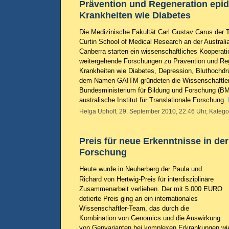
Prävention und Regeneration epi
Krankheiten wie Diabetes
Die Medizinische Fakultät Carl Gustav Carus der
Curtin School of Medical Research an der Australia
Canberra starten ein wissenschaftliches Kooperatio
weitergehende Forschungen zu Prävention und Re
Krankheiten wie Diabetes, Depression, Bluthochd
dem Namen GAITM gründeten die Wissenschaftle
Bundesministerium für Bildung und Forschung (BM
australische Institut für Translationale Forschung.
Helga Uphoff, 29. September 2010, 22.46 Uhr, Katego
Preis für neue Erkenntnisse in der
Forschung
Heute wurde in Neuherberg der Paula und
Richard von Hertwig-Preis für interdisziplinäre
Zusammenarbeit verliehen. Der mit 5.000 EURO
dotierte Preis ging an ein internationales
Wissenschaftler-Team, das durch die
Kombination von Genomics und die Auswirkung
von Genvarianten bei komplexen Erkrankungen wie