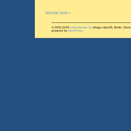
Nächste Seite »
© 2005-2026
www.diabsite.de
(Helga Uphoff), Berlin, Ger
powered by
WordPress
.