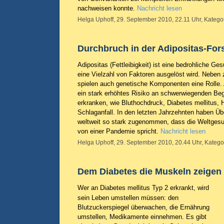
nachweisen konnte.
Nachricht lesen
Helga Uphoff, 29. September 2010, 22.11 Uhr, Katego
Durchbruch in der Adipositas-Fo
Adipositas (Fettleibigkeit) ist eine bedrohliche Ge
eine Vielzahl von Faktoren ausgelöst wird. Neben
spielen auch genetische Komponenten eine Rolle
ein stark erhöhtes Risiko an schwerwiegenden Beg
erkranken, wie Bluthochdruck, Diabetes mellitus, H
Schlaganfall. In den letzten Jahrzehnten haben Übe
weltweit so stark zugenommen, dass die Weltges
von einer Pandemie spricht.
Nachricht lesen
Helga Uphoff, 29. September 2010, 20.44 Uhr, Katego
Dem Diabetes die Muskeln zeigen
Wer an Diabetes mellitus Typ 2 erkrankt, wird
sein Leben umstellen müssen: den
Blutzuckerspiegel überwachen, die Ernährung
umstellen, Medikamente einnehmen. Es gibt