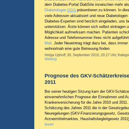
dem Diabetes-Portal DiabSite inzwischen mehr al
Diabetologen
präsentieren zu können. In die
DDG
viele Adressen aktualisiert und neue Diabetologen 
Diabetes-Experten sind herzlich eingeladen, uns b
unterstützen. Ärzte können sich selbst eintragen 
Möglichkeit aufmerksam machen. Patienten schick
Adresse und Telefonnummer ihres nicht aufgeführ
Mail
. Jeder Neueintrag trägt dazu bei, dass immer
wohnortnah eine gute Betreuung finden.
Helga Uphoff, 30. September 2010, 20.27 Uhr, Katego
Weblog
Prognose des GKV-Schätzerkreise
2011
Bei seiner heutigen Sitzung kam der GKV-Schätzer
einvernehmlichen Prognose der Einnahmen und Au
Krankenversicherung für die Jahre 2010 und 2011.
Schätzung des Jahres 2011 die in der Gesetzgebu
Neuregelungen (GKV-Finanzierungsgesetz, Geset
Arzneimittelmarktes, Haushaltsbegleitgesetz 2011)
lesen