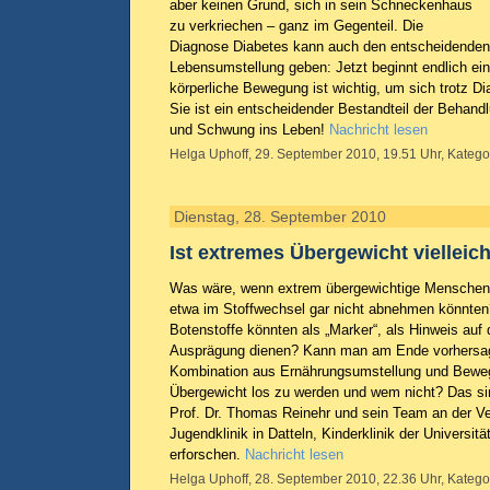
aber keinen Grund, sich in sein Schneckenhaus
zu verkriechen – ganz im Gegenteil. Die
Diagnose Diabetes kann auch den entscheidenden 
Lebensumstellung geben: Jetzt beginnt endlich ein
körperliche Bewegung ist wichtig, um sich trotz D
Sie ist ein entscheidender Bestandteil der Behand
und Schwung ins Leben!
Nachricht lesen
Helga Uphoff, 29. September 2010, 19.51 Uhr, Katego
Dienstag, 28. September 2010
Ist extremes Übergewicht vielleic
Was wäre, wenn extrem übergewichtige Menschen
etwa im Stoffwechsel gar nicht abnehmen könnten
Botenstoffe könnten als „Marker“, als Hinweis auf d
Ausprägung dienen? Kann man am Ende vorhersa
Kombination aus Ernährungsumstellung und Bewegu
Übergewicht los zu werden und wem nicht? Das sin
Prof. Dr. Thomas Reinehr und sein Team an der Ve
Jugendklinik in Datteln, Kinderklinik der Universit
erforschen.
Nachricht lesen
Helga Uphoff, 28. September 2010, 22.36 Uhr, Katego