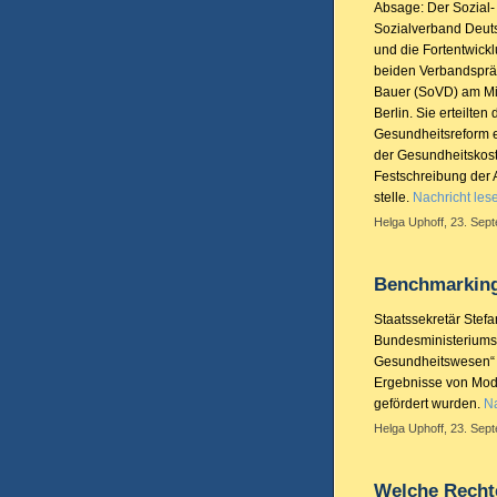
Absage: Der Sozial-
Sozialverband Deuts
und die Fortentwickl
beiden Verbandspräsi
Bauer (SoVD) am Mi
Berlin. Sie erteilt
Gesundheitsreform e
der Gesundheitskos
Festschreibung der 
stelle.
Nachricht les
Helga Uphoff, 23. Sep
Benchmarking
Staatssekretär Stefa
Bundesministeriums
Gesundheitswesen“ e
Ergebnisse von Mode
gefördert wurden.
Na
Helga Uphoff, 23. Sep
Welche Recht