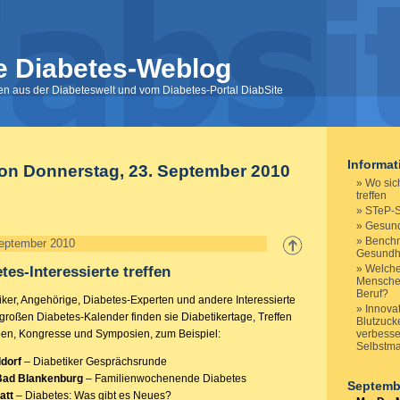
e Diabetes-Weblog
nen aus der Diabeteswelt und vom Diabetes-Portal DiabSite
Informa
von Donnerstag, 23. September 2010
Wo sich
treffen
STeP-St
Gesund
Benchm
September 2010
Gesundh
Welche
tes-Interessierte treffen
Menschen
Beruf?
iker, Angehörige, Diabetes-Experten und andere Interessierte
Innova
 großen Diabetes-Kalender finden sie Diabetikertage, Treffen
Blutzuck
pen, Kongresse und Symposien, zum Beispiel:
verbesse
Selbstm
dorf
– Diabetiker Gesprächsrunde
Bad Blankenburg
– Familienwochenende Diabetes
Septemb
att
– Diabetes: Was gibt es Neues?