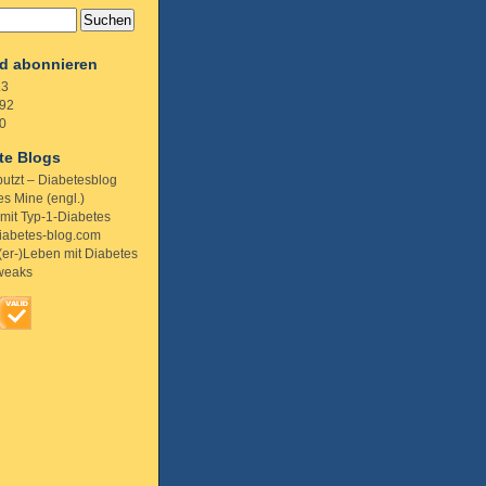
d abonnieren
.3
92
0
te Blogs
putzt – Diabetesblog
s Mine (engl.)
 mit Typ-1-Diabetes
iabetes-blog.com
(er-)Leben mit Diabetes
weaks