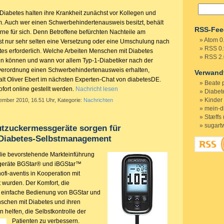
Diabetes halten ihre Krankheit zunächst vor Kollegen und
. Auch wer einen Schwerbehindertenausweis besitzt, behält
RSS-Fee
rne für sich. Denn Betroffene befürchten Nachteile am
Atom 0
 ist nur sehr selten eine Versetzung oder eine Umschulung nach
RSS 0.
es erforderlich. Welche Arbeiten Menschen mit Diabetes
RSS 2.
n können und wann vor allem Typ-1-Diabetiker nach der
erordnung einen Schwerbehindertenausweis erhalten,
Verwand
alt Oliver Ebert im nächsten Experten-Chat von diabetesDE.
Beate 
fort online gestellt werden.
Nachricht lesen
Diabete
Kinder
tember 2010, 16.51 Uhr, Kategorie:
Nachrichten
mein-d
Stæffs 
sugart
utzuckermessgeräte sorgen für
 Diabetes-Selbstmanagement
die bevorstehende Markteinführung
geräte BGStar® und iBGStar™
ofi-aventis in Kooperation mit
t wurden. Der Komfort, die
e einfache Bedienung von BGStar und
schen mit Diabetes und ihren
helfen, die Selbstkontrolle der
Patienten zu verbessern.