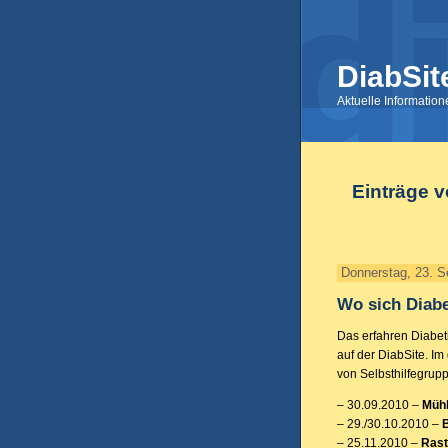
DiabSit
Aktuelle Informatio
Einträge 
Donnerstag, 23. 
Wo sich Diabe
Das erfahren Diabet
auf der DiabSite. Im
von Selbsthilfegrup
– 30.09.2010 –
Mühl
– 29./30.10.2010 –
– 25.11.2010 –
Rast