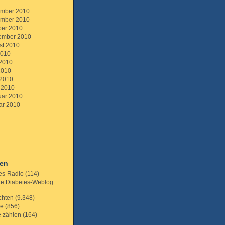
mber 2010
mber 2010
ber 2010
ember 2010
st 2010
2010
 2010
2010
 2010
 2010
uar 2010
ar 2010
ien
es-Radio
(114)
te Diabetes-Weblog
chten
(9.348)
te
(856)
e zählen
(164)