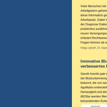
Viele Menschen mit 
Arbeitgebern geheim
diese Information ge
Arbeitsplatz. Dabei
der Diagnose Diabet
problemlos ausführe
neuen Versorgungsv
erläutert Rechtsanw
Fragen können ab so
Helga Uphoff, 23. Sep
Innovative Bl
verbessertes
Sanofi-Aventis gab 
der Blutzuckermess
bekannt, die von san
AgaMatrix entwickel
Genauigkeit und di
iBGStar werden Men
behandelnden Ärzten 