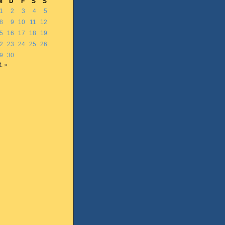
M
D
F
S
S
1
2
3
4
5
8
9
10
11
12
5
16
17
18
19
2
23
24
25
26
9
30
. »