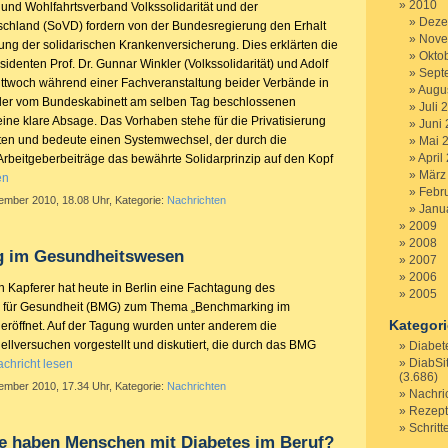
2010
 und Wohlfahrtsverband Volkssolidarität und der
Deze
chland (SoVD) fordern von der Bundesregierung den Erhalt
Nove
ung der solidarischen Krankenversicherung. Dies erklärten die
Okto
denten Prof. Dr. Gunnar Winkler (Volkssolidarität) und Adolf
Sept
ttwoch während einer Fachveranstaltung beider Verbände in
Augu
en der vom Bundeskabinett am selben Tag beschlossenen
Juli 
ine klare Absage. Das Vorhaben stehe für die Privatisierung
Juni
ten und bedeute einen Systemwechsel, der durch die
Mai 
April
Arbeitgeberbeiträge das bewährte Solidarprinzip auf den Kopf
März
en
Febr
tember 2010, 18.08 Uhr, Kategorie:
Nachrichten
Janu
2009
2008
 im Gesundheitswesen
2007
2006
n Kapferer hat heute in Berlin eine Fachtagung des
2005
 für Gesundheit (BMG) zum Thema „Benchmarking im
Kategor
röffnet. Auf der Tagung wurden unter anderem die
llversuchen vorgestellt und diskutiert, die durch das BMG
Diabet
DiabSi
chricht lesen
(3.686)
tember 2010, 17.34 Uhr, Kategorie:
Nachrichten
Nachri
Rezep
Schritt
e haben Menschen mit Diabetes im Beruf?