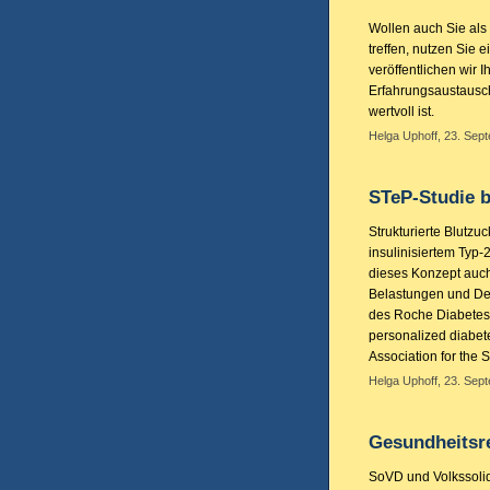
Wollen auch Sie als 
treffen, nutzen Sie 
veröffentlichen wir 
Erfahrungsaustausch
wertvoll ist.
Helga Uphoff, 23. Sep
STeP-Studie b
Strukturierte Blutzu
insulinisiertem Typ-2
dieses Konzept auc
Belastungen und De
des Roche Diabetes 
personalized diabet
Association for the 
Helga Uphoff, 23. Sep
Gesundheitsr
SoVD und Volkssolid