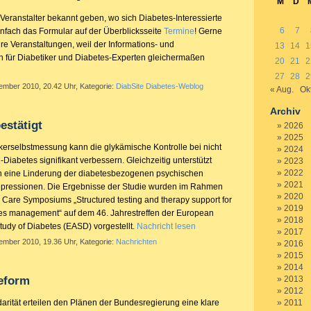
M
D
Veranstalter bekannt geben, wo sich Diabetes-Interessierte
6
7
einfach das Formular auf der Überblicksseite
Termine
! Gerne
Ihre Veranstaltungen, weil der Informations- und
13
14
1
 für Diabetiker und Diabetes-Experten gleichermaßen
20
21
2
27
28
2
tember 2010, 20.42 Uhr, Kategorie:
DiabSite Diabetes-Weblog
« Aug.
Okt
Archiv
estätigt
2026
2025
ckerselbstmessung kann die glykämische Kontrolle bei nicht
2024
-Diabetes signifikant verbessern. Gleichzeitig unterstützt
2023
2022
h eine Linderung der diabetesbezogenen psychischen
2021
pressionen. Die Ergebnisse der Studie wurden im Rahmen
2020
Care Symposiums „Structured testing and therapy support for
2019
es management“ auf dem 46. Jahrestreffen der European
2018
Study of Diabetes (EASD) vorgestellt.
Nachricht lesen
2017
tember 2010, 19.36 Uhr, Kategorie:
Nachrichten
2016
2015
2014
eform
2013
2012
arität erteilen den Plänen der Bundesregierung eine klare
2011