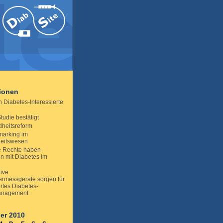
tionen
 Diabetes-Interessierte
udie bestätigt
heitsreform
arking im
eitswesen
 Rechte haben
 mit Diabetes im
tive
ermessgeräte sorgen für
rtes Diabetes-
anagement
er 2010