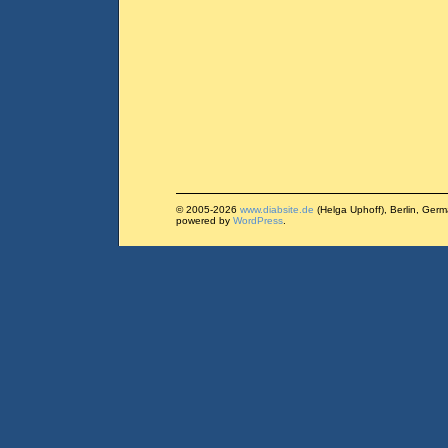
© 2005-2026
www.diabsite.de
(Helga Uphoff), Berlin, Ger
powered by
WordPress
.