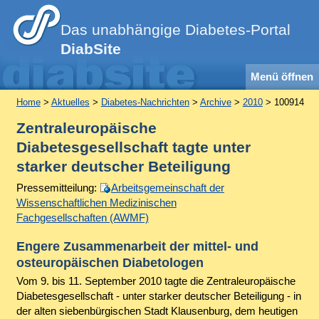
Das unabhängige Diabetes-Portal
DiabSite
Menü öffnen
Home
>
Aktuelles
>
Diabetes-Nachrichten
>
Archive
>
2010
> 100914
Zentraleuropäische
Diabetesgesellschaft tagte unter
starker deutscher Beteiligung
Pressemitteilung:
Arbeitsgemeinschaft der
Wissenschaftlichen Medizinischen
Fachgesellschaften (AWMF)
Engere Zusammenarbeit der mittel- und
osteuropäischen Diabetologen
Vom 9. bis 11. September 2010 tagte die Zentraleuropäische
Diabetesgesellschaft - unter starker deutscher Beteiligung - in
der alten siebenbürgischen Stadt Klausenburg, dem heutigen