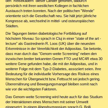
den "Reisekadern" dieser Länder gehörten, dadurch
persönlich mit ihren westlichen Kollegen in fachlichen
Austausch treten konnten. Nach der politischen "Wende"
orientierte sich die Gesellschaft neu. Sie hält jetzt jährliche
Kongresse ab, wechselnd in mittel- und osteuropäischen
Städten.
Die Tagungen bieten diabetologische Fortbildung auf
höchstem Niveau: So sprach in Cluj in einer "state of the art -
lecture" als Gastrednerin R. Loos (UK) über die neuesten
Erkenntnisse in der Vererblichkeit der Adipositas. Sie betonte,
dass man durch das "Genom-weite Screening" neben den
inzwischen breiter bekannten Genen FTO und MC4R etwa 30
weitere Gene gefunden habe, die mit der Adipositas, und in
weiterer Folge mit dem Typ-2-Diabetes, assoziiert seien. Ihre
Bedeutung für die individuelle Vorhersage des Risikos eines
Menschen für Übergewicht bzw. Fettsucht sei jedoch gering.
Überernährung und Bewegungsmangel bleiben somit nach
wie vor die wichtigsten Faktoren.
Das Genom-weite Screening wird heute auch für das Studium
der Interaktionen eines Menschen mit seiner Umwelt
eingesetzt. In einem Abendsymposium sprach G. Bolli