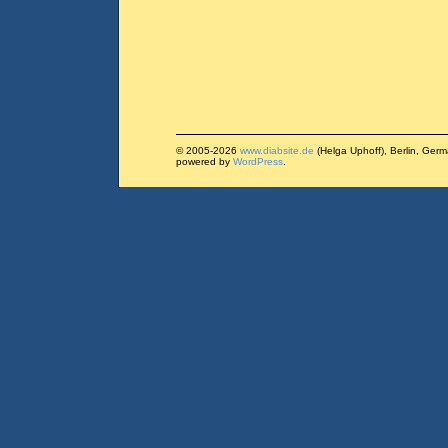
© 2005-2026
www.diabsite.de
(Helga Uphoff), Berlin, Ger
powered by
WordPress
.