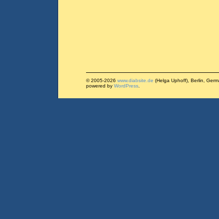
© 2005-2026
www.diabsite.de
(Helga Uphoff), Berlin, Ger
powered by
WordPress
.