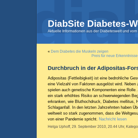
DiabSite Diabetes-W
Aktuelle Informationen aus der Diabeteswelt und vom 
«
Dem Diabetes die Muskeln zeigen
Preis für neue Erkenntniss
Durchbruch in der Adipositas-Fo
Adipositas (Fettleibigkeit) ist eine bedrohliche Ge
eine Vielzahl von Faktoren ausgelöst wird. Neben
spielen auch genetische Komponenten eine Rolle
ein stark erhöhtes Risiko an schwerwiegenden Beg
erkranken, wie Bluthochdruck, Diabetes mellitus, H
Schlaganfall. In den letzten Jahrzehnten haben Übe
weltweit so stark zugenommen, dass die Weltges
von einer Pandemie spricht.
Nachricht lesen
Helga Uphoff, 29. September 2010, 20.44 Uhr, Katego