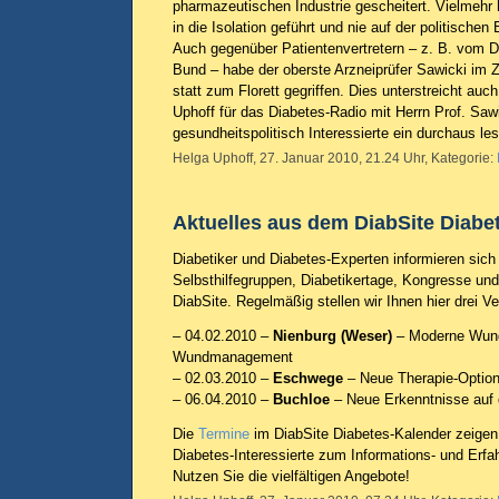
pharmazeutischen Industrie gescheitert. Vielmehr 
in die Isolation geführt und nie auf der politische
Auch gegenüber Patientenvertretern – z. B. vom D
Bund – habe der oberste Arzneiprüfer Sawicki im 
statt zum Florett gegriffen. Dies unterstreicht auc
Uphoff für das Diabetes-Radio mit Herrn Prof. Sawi
gesundheitspolitisch Interessierte ein durchaus les
Helga Uphoff, 27. Januar 2010, 21.24 Uhr, Kategorie:
Aktuelles aus dem DiabSite Diabe
Diabetiker und Diabetes-Experten informieren sich
Selbsthilfegruppen, Diabetikertage, Kongresse un
DiabSite. Regelmäßig stellen wir Ihnen hier drei V
– 04.02.2010 –
Nienburg (Weser)
– Moderne Wund
Wundmanagement
– 02.03.2010 –
Eschwege
– Neue Therapie-Option
– 06.04.2010 –
Buchloe
– Neue Erkenntnisse auf 
Die
Termine
im DiabSite Diabetes-Kalender zeigen
Diabetes-Interessierte zum Informations- und Erfa
Nutzen Sie die vielfältigen Angebote!