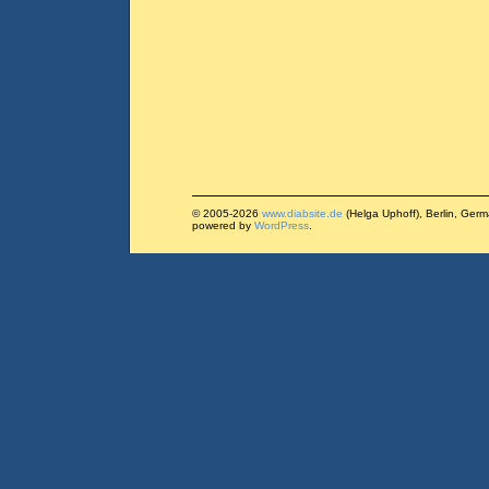
© 2005-2026
www.diabsite.de
(Helga Uphoff), Berlin, Ger
powered by
WordPress
.