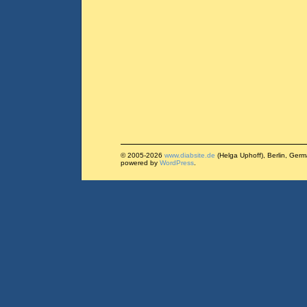
© 2005-2026
www.diabsite.de
(Helga Uphoff), Berlin, Ger
powered by
WordPress
.