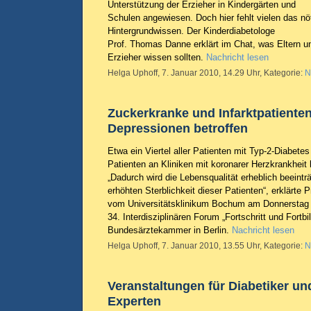
Unterstützung der Erzieher in Kindergärten und
Schulen angewiesen. Doch hier fehlt vielen das nö
Hintergrundwissen. Der Kinderdiabetologe
Prof. Thomas Danne erklärt im Chat, was Eltern u
Erzieher wissen sollten.
Nachricht lesen
Helga Uphoff, 7. Januar 2010, 14.29 Uhr, Kategorie:
N
Zuckerkranke und Infarktpatienten
Depressionen betroffen
Etwa ein Viertel aller Patienten mit Typ-2-Diabetes
Patienten an Kliniken mit koronarer Herzkrankheit 
„Dadurch wird die Lebensqualität erheblich beeinträ
erhöhten Sterblichkeit dieser Patienten“, erklärte 
vom Universitätsklinikum Bochum am Donnerstag
34. Interdisziplinären Forum „Fortschritt und Fortbi
Bundesärztekammer in Berlin.
Nachricht lesen
Helga Uphoff, 7. Januar 2010, 13.55 Uhr, Kategorie:
N
Veranstaltungen für Diabetiker un
Experten