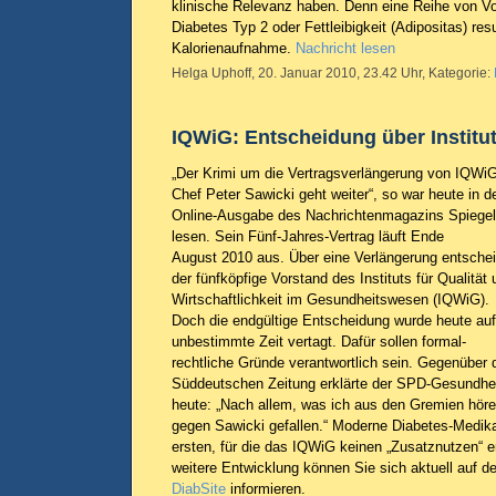
klinische Relevanz haben. Denn eine Reihe von Vo
Diabetes Typ 2 oder Fettleibigkeit (Adipositas) res
Kalorienaufnahme.
Nachricht lesen
Helga Uphoff, 20. Januar 2010, 23.42 Uhr, Kategorie:
IQWiG: Entscheidung über Instituts
„Der Krimi um die Vertragsverlängerung von IQWiG
Chef Peter Sawicki geht weiter“, so war heute in d
Online-Ausgabe des Nachrichtenmagazins Spiegel
lesen. Sein Fünf-Jahres-Vertrag läuft Ende
August 2010 aus. Über eine Verlängerung entschei
der fünfköpfige Vorstand des Instituts für Qualität
Wirtschaftlichkeit im Gesundheitswesen (IQWiG).
Doch die endgültige Entscheidung wurde heute auf
unbestimmte Zeit vertagt. Dafür sollen formal-
rechtliche Gründe verantwortlich sein. Gegenüber 
Süddeutschen Zeitung erklärte der SPD-Gesundhei
heute: „Nach allem, was ich aus den Gremien höre
gegen Sawicki gefallen.“ Moderne Diabetes-Medik
ersten, für die das IQWiG keinen „Zusatznutzen“ 
weitere Entwicklung können Sie sich aktuell auf 
DiabSite
informieren.