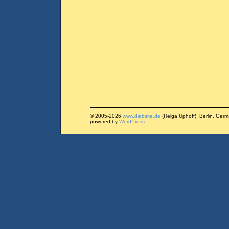
© 2005-2026
www.diabsite.de
(Helga Uphoff), Berlin, Ger
powered by
WordPress
.