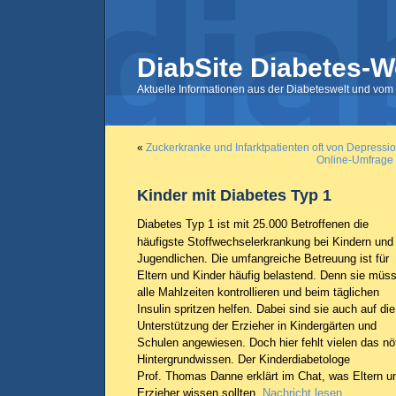
DiabSite Diabetes-W
Aktuelle Informationen aus der Diabeteswelt und vom 
«
Zuckerkranke und Infarktpatienten oft von Depressio
Online-Umfrage 
Kinder mit Diabetes Typ 1
Diabetes Typ 1 ist mit 25.000 Betroffenen die
häufigste Stoffwechselerkrankung bei Kindern und
Jugendlichen. Die umfangreiche Betreuung ist für
Eltern und Kinder häufig belastend. Denn sie müs
alle Mahlzeiten kontrollieren und beim täglichen
Insulin spritzen helfen. Dabei sind sie auch auf die
Unterstützung der Erzieher in Kindergärten und
Schulen angewiesen. Doch hier fehlt vielen das nö
Hintergrundwissen. Der Kinderdiabetologe
Prof. Thomas Danne erklärt im Chat, was Eltern u
Erzieher wissen sollten.
Nachricht lesen