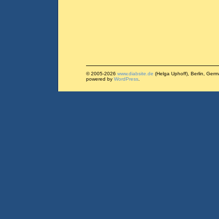
© 2005-2026
www.diabsite.de
(Helga Uphoff), Berlin, Ger
powered by
WordPress
.