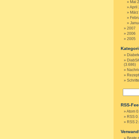
Mai 
April
März
Febr
Janu
2007
2006
2005
Kategor
Diabet
DiabSi
(3.686)
Nachri
Rezep
Schritt
RSS-Fee
Atom 0
RSS 0.
RSS 2.
Verwand
Beate 