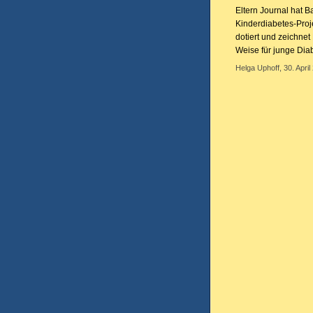
Eltern Journal hat B
Kinderdiabetes-Proje
dotiert und zeichne
Weise für junge Dia
Helga Uphoff, 30. April