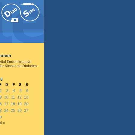
tionen
ital fördert kreative
für Kinder mit Diabetes
08
M
D
F
S
S
2
3
4
5
6
9
10
11
12
13
6
17
18
19
20
3
24
25
26
27
0
i »