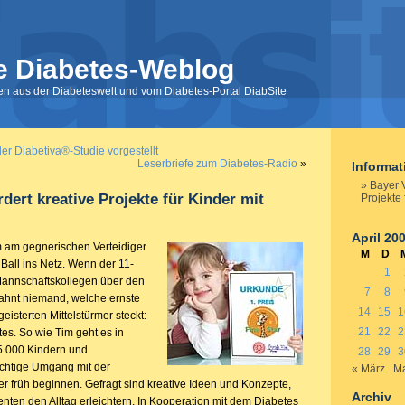
e Diabetes-Weblog
nen aus der Diabeteswelt und vom Diabetes-Portal DiabSite
er Diabetiva®-Studie vorgestellt
Leserbriefe zum Diabetes-Radio
»
Informa
Bayer V
rdert kreative Projekte für Kinder mit
Projekte 
April 20
m am gegnerischen Verteidiger
M
D
Ball ins Netz. Wenn der 11-
1
Mannschaftskollegen über den
7
8
, ahnt niemand, welche ernste
14
15
1
eisterten Mittelstürmer steckt:
21
22
2
es. So wie Tim geht es in
5.000 Kindern und
28
29
3
ichtige Umgang mit der
« März
Ma
er früh beginnen. Gefragt sind kreative Ideen und Konzepte,
Archiv
enten den Alltag erleichtern. In Kooperation mit dem Diabetes