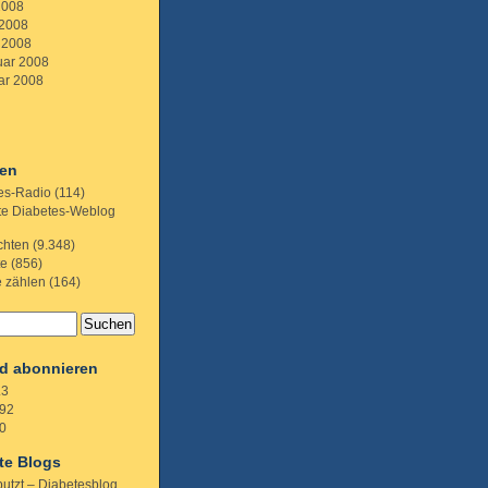
2008
 2008
 2008
uar 2008
ar 2008
ien
es-Radio
(114)
te Diabetes-Weblog
chten
(9.348)
te
(856)
e zählen
(164)
d abonnieren
.3
92
0
te Blogs
putzt – Diabetesblog