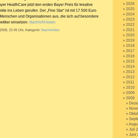
2026
ayer HealthCare jetzt den ersten Bayer Preis für kreative
2025
kte ins Leben gerufen. Der „Fine Star“ ist mit 17.500 Euro
2024
t Menschen und Organisationen aus, die sich auf besondere
2023
betiker einsetzen.
Nachricht lesen
2022
2021
 2008, 23.45 Uhr, Kategorie:
Nachrichten
2020
2019
2018
2017
2016
2015
2014
2013
2012
2011
2010
2009
2008
Deze
Nove
Okto
Sept
Augu
Juli 
Juni