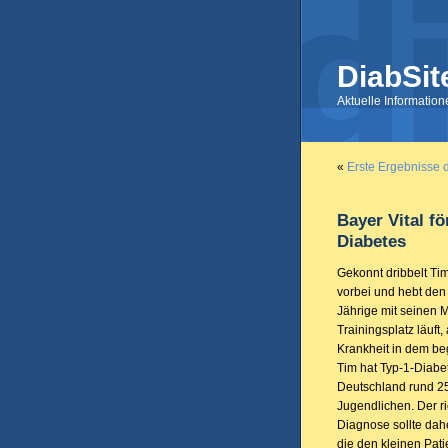
DiabSit
Aktuelle Informatio
«
Erste Ergebnisse d
Bayer Vital fö
Diabetes
Gekonnt dribbelt Ti
vorbei und hebt den 
Jährige mit seinen 
Trainingsplatz läuft
Krankheit in dem beg
Tim hat Typ-1-Diabet
Deutschland rund 2
Jugendlichen. Der r
Diagnose sollte dah
die den kleinen Pati