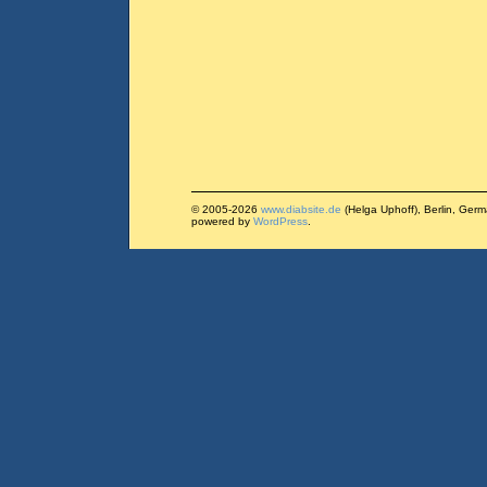
© 2005-2026
www.diabsite.de
(Helga Uphoff), Berlin, Ger
powered by
WordPress
.