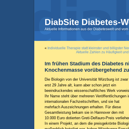
DiabSite Diabetes-W
Aktuelle Informationen aus der Diabeteswelt und vom 
«
Individuelle Therapie statt kleinster und billigster N
Aktuelle Zahlen zu Häufigkeit un
Im frühen Stadium des Diabetes n
Knochenmasse vorübergehend z
Die Biologin von der Universität Würzburg ist zwar
erst 29 Jahre alt, kann aber schon jetzt ein
beeindruckendes wissenschaftliches Werk vorwei
Ihr Name steht über mehreren Veröffentlichungen i
internationalen Fachzeitschriften, und sie hat
mehrfach Auszeichnungen erhalten. Für diese
Gesamtleistung bekam sie in Hannover den mit
10.000 Euro dotierten Greti-Delfauro-Preis verliehe
In einem Projekt, an dem die preisgekrönte Biolog
maßgeblich beteiligt war, haben Würzburger Forsc