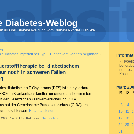
e Diabetes-Weblog
nen aus der Diabeteswelt und vom Diabetes-Portal DiabSite
en
it Diabetes-Impfstoff bei Typ-1-Diabetikern können beginnen
»
Informa
Hyperb
erstofftherapie bei diabetischem
bei diab
nur noch
ur noch in schweren Fällen
Kassenle
ng
März 20
des diabetischen Fußsyndroms (DFS) ist die hyperbare
M
D
(HBO) im Krankenhaus künftig nur unter ganz bestimmten
n der Gesetzlichen Krankenversicherung (GKV)
Das hat der Gemeinsame Bundesausschuss (G-BA) am
3
4
burg beschlossen.
Nachricht lesen
10
11
1
17
18
1
 2008, 14.30 Uhr, Kategorie:
Nachrichten
24
25
2
31