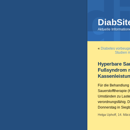
DiabSit
Aktuelle Informatio
«
Diabetes vorbeug
Studien m
Hyperbare Sau
Fußsyndrom n
Kassenleistu
Für die Behandlung 
Sauerstofftherapie 
Umständen zu Laste
verordnungsfähig. 
Donnerstag in Sieg
Helga Uphoff, 14. März