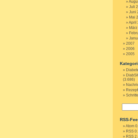
Augu
Juli 
Juni
Mai 
April
März
Febr
Janu
2007
2006
2005
Kategor
Diabet
DiabSi
(3.686)
Nachri
Rezep
Schritt
RSS-Fee
Atom 0
RSS 0.
RSS 2.