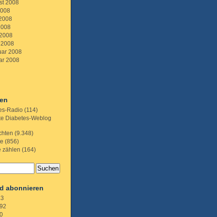
st 2008
2008
 2008
2008
 2008
 2008
uar 2008
ar 2008
ien
es-Radio
(114)
te Diabetes-Weblog
chten
(9.348)
te
(856)
e zählen
(164)
d abonnieren
.3
92
0