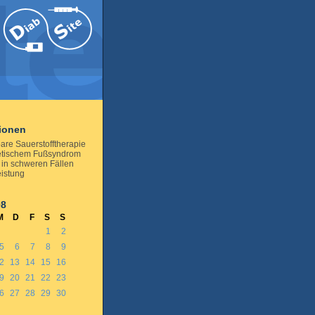
tionen
are Sauerstofftherapie
etischem Fußsyndrom
 in schweren Fällen
istung
08
M
D
F
S
S
1
2
5
6
7
8
9
2
13
14
15
16
9
20
21
22
23
6
27
28
29
30