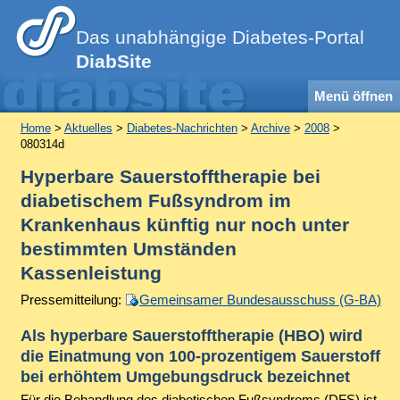
Das unabhängige Diabetes-Portal
DiabSite
Menü öffnen
Home
>
Aktuelles
>
Diabetes-Nachrichten
>
Archive
>
2008
>
080314d
Hyperbare Sauerstofftherapie bei
diabetischem Fußsyndrom im
Krankenhaus künftig nur noch unter
bestimmten Umständen
Kassenleistung
Pressemitteilung:
Gemeinsamer Bundesausschuss (G-BA)
Als hyperbare Sauerstofftherapie (HBO) wird
die Einatmung von 100-prozentigem Sauerstoff
bei erhöhtem Umgebungsdruck bezeichnet
Für die Behandlung des diabetischen Fußsyndroms (DFS) ist