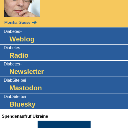
Monika Gause
Diabetes-
Weblog
Diabetes-
Radio
Diabetes-
Newsletter
DiabSite bei
Mastodon
DiabSite bei
Bluesky
Spendenaufruf Ukraine