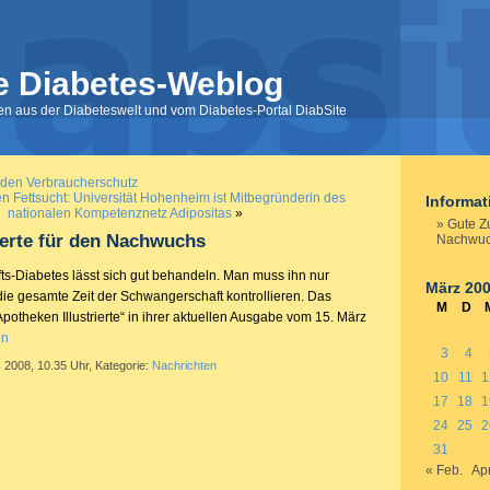
e Diabetes-Weblog
nen aus der Diabeteswelt und vom Diabetes-Portal DiabSite
 den Verbraucherschutz
 Fettsucht: Universität Hohenheim ist Mitbegründerin des
Informa
nationalen Kompetenznetz Adipositas
»
Gute Z
erte für den Nachwuchs
Nachwu
s-Diabetes lässt sich gut behandeln. Man muss ihn nur
März 20
ie gesamte Zeit der Schwangerschaft kontrollieren. Das
M
D
Apotheken Illustrierte“ in ihrer aktuellen Ausgabe vom 15. März
en
3
4
 2008, 10.35 Uhr, Kategorie:
Nachrichten
10
11
1
17
18
1
24
25
2
31
« Feb.
Apr