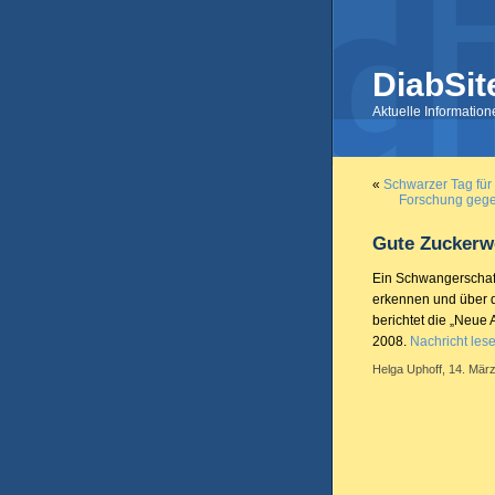
DiabSit
Aktuelle Informatio
«
Schwarzer Tag für
Forschung gegen
Gute Zuckerw
Ein Schwangerschaft
erkennen und über d
berichtet die „Neue 
2008.
Nachricht les
Helga Uphoff, 14. März