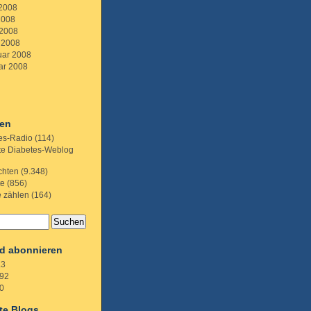
 2008
2008
 2008
 2008
uar 2008
ar 2008
ien
es-Radio
(114)
te Diabetes-Weblog
chten
(9.348)
te
(856)
e zählen
(164)
d abonnieren
.3
92
0
te Blogs