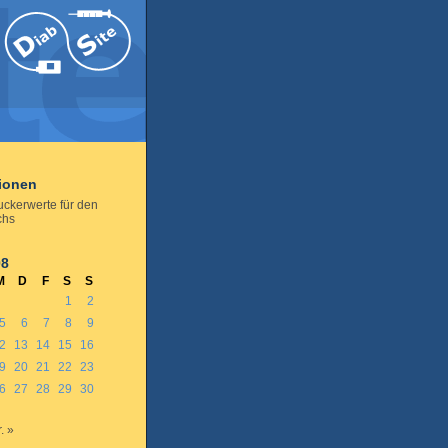
tionen
uckerwerte für den
chs
08
M
D
F
S
S
1
2
5
6
7
8
9
2
13
14
15
16
9
20
21
22
23
6
27
28
29
30
. »