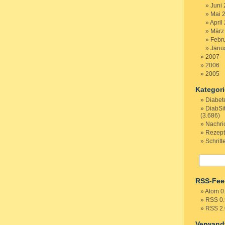
Juni
Mai 
April
März
Febr
Janu
2007
2006
2005
Kategor
Diabet
DiabSi
(3.686)
Nachri
Rezep
Schritt
RSS-Fee
Atom 0
RSS 0.
RSS 2.
Verwand