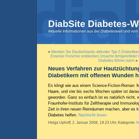
DiabSite Diabetes-W
Aktuelle Informationen aus der Diabeteswelt und vom 
«
Werden Sie Deutschlands aktivster Typ-2-Diabetiker
Essener Forscher entdecken Ursache fehlgeleiteter
Diabetes führen kann
»
Neues Verfahren zur Hautzüchtun
Diabetikern mit offenen Wunden h
Es klingt wie aus einem Science-Fiction-Roman: 
Haare, und vier bis sechs Wochen später ist dara
geworden. Ganz so einfach ist es natürlich nicht,
Fraunhofer-Instituts für Zelltherapie und Immunologi
Zeit in ihren neuen Reinräumen machen, aber es 
Diabetes helfen.
Nachricht lesen
Helga Uphoff, 2. Januar 2008, 19.23 Uhr, Kategorie:
N