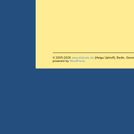
© 2005-2026
www.diabsite.de
(Helga Uphoff), Berlin, Ger
powered by
WordPress
.