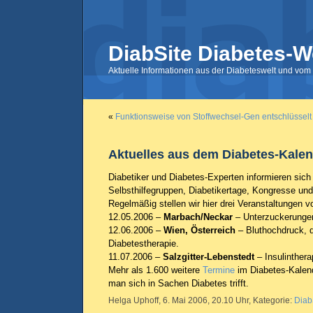
DiabSite Diabetes-W
Aktuelle Informationen aus der Diabeteswelt und vom 
«
Funktionsweise von Stoffwechsel-Gen entschlüsselt
Aktuelles aus dem Diabetes-Kale
Diabetiker und Diabetes-Experten informieren sich
Selbsthilfegruppen, Diabetikertage, Kongresse un
Regelmäßig stellen wir hier drei Veranstaltungen vo
12.05.2006 –
Marbach/Neckar
– Unterzuckerunge
12.06.2006 –
Wien, Österreich
– Bluthochdruck, d
Diabetestherapie.
11.07.2006 –
Salzgitter-Lebenstedt
– Insulinthera
Mehr als 1.600 weitere
Termine
im Diabetes-Kalend
man sich in Sachen Diabetes trifft.
Helga Uphoff, 6. Mai 2006, 20.10 Uhr, Kategorie:
Diab