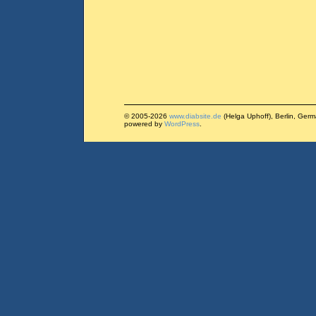
© 2005-2026
www.diabsite.de
(Helga Uphoff), Berlin, Ger
powered by
WordPress
.