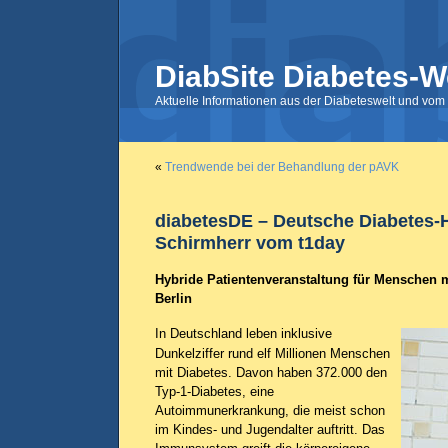
DiabSite Diabetes-W
Aktuelle Informationen aus der Diabeteswelt und vom 
«
Trendwende bei der Behandlung der pAVK
diabetesDE – Deutsche Diabetes-H
Schirmherr vom t1day
Hybride Patientenveranstaltung für Menschen m
Berlin
In Deutschland leben inklusive
Dunkelziffer rund elf Millionen Menschen
mit Diabetes. Davon haben 372.000 den
Typ-1-Diabetes, eine
Autoimmunerkrankung, die meist schon
im Kindes- und Jugendalter auftritt. Das