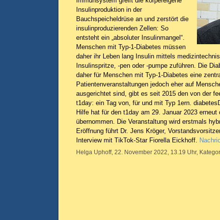
Immunsystem greift die körpereigene
Insulinproduktion in der
Bauchspeicheldrüse an und zerstört die
insulinproduzierenden Zellen: So
entsteht ein „absoluter Insulinmangel“.
Menschen mit Typ-1-Diabetes müssen
daher ihr Leben lang Insulin mittels medizintechnis
Insulinspritze, -pen oder -pumpe zuführen. Die Dia
daher für Menschen mit Typ-1-Diabetes eine zentra
Patientenveranstaltungen jedoch eher auf Mensch
ausgerichtet sind, gibt es seit 2015 den von der 
t1day: ein Tag von, für und mit Typ 1ern. diabete
Hilfe hat für den t1day am 29. Januar 2023 erneut
übernommen. Die Veranstaltung wird erstmals hybr
Eröffnung führt Dr. Jens Kröger, Vorstandsvorsitz
Interview mit TikTok-Star Fiorella Eickhoff.
Nachric
Helga Uphoff, 22. November 2022, 13.19 Uhr, Kategor