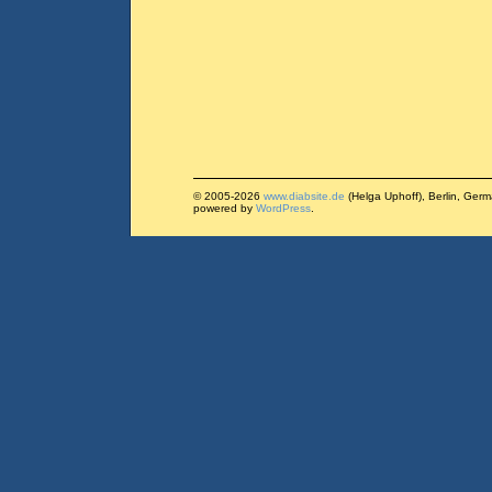
© 2005-2026
www.diabsite.de
(Helga Uphoff), Berlin, Ger
powered by
WordPress
.