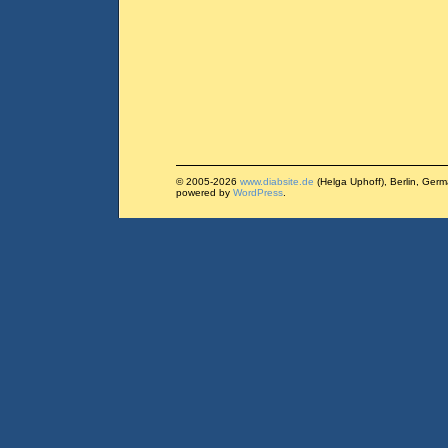
© 2005-2026
www.diabsite.de
(Helga Uphoff), Berlin, Ger
powered by
WordPress
.