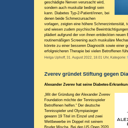
geschädigte Nerven verursacht wird,
sondern auch muskulär bedingt sein
kann. Diabetes Typ-2-Patient/innen, bei
denen beide Schmerzursachen
vorlagen, zeigten eine höhere Schmerzintensität, t
und wiesen zudem psychische Beeinträchtigungen
plädiert aufgrund der von ihnen entdeckten neuen 
routinemäßigen Screening auch muskuläre Mecha
könnte zu einer besseren Diagnostik sowie einer g
erfolgreicheren Therapie bei vielen Betroffenen fü
Helga Uphoff, 31. August 2022, 18.01 Uhr, Kategorie:
Zverev gründet Stiftung gegen Di
Alexander Zverev hat seine Diabetes-Erkrankun
„Mit der Gründung der Alexander Zverev
Foundation möchte der Tennisspieler
Betroffenen helfen.“ Der deutsche
Tennisspieler und Olympiasieger
gewann 19 Titel im Einzel und zwei
Wettbewerbe im Doppel mit seinem
Bruder Mischa. Bei den US Open 2020