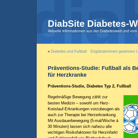
DiabSite Diabetes-W
Aktuelle Informationen aus der Diabeteswelt und vom 
«
Diabetes und Fußball
Engländerinnen gewinnen
Präventions-Studie: Fußball als
für Herzkranke
Präventions-Studie, Diabetes Typ 2, Fußball
Regelmäßige Bewegung zählt zur
besten Medizin – sowohl um Herz-
Kreislauf-Erkrankungen vorzubeugen als
auch zur Therapie bei Herzerkrankung.
Mit Ausdauerbewegung (5-mal/Woche á
30 Minuten) lassen sich nahezu alle
wichtigen Risikofaktoren für Herzinfarkt