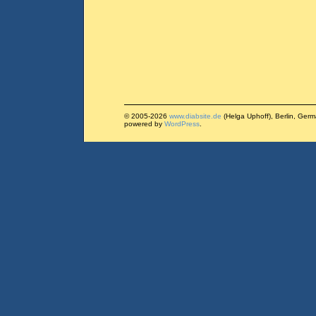
© 2005-2026
www.diabsite.de
(Helga Uphoff), Berlin, Ger
powered by
WordPress
.