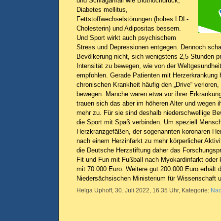
und Schlaganfall wie Bluthochdruck,
Diabetes mellitus,
Fettstoffwechselstörungen (hohes LDL-
Cholesterin) und Adipositas bessern.
Und Sport wirkt auch psychischem
Stress und Depressionen entgegen. Dennoch schaff
Bevölkerung nicht, sich wenigstens 2,5 Stunden 
Intensität zu bewegen, wie von der Weltgesundhei
empfohlen. Gerade Patienten mit Herzerkrankung 
chronischen Krankheit häufig den „Drive“ verloren,
bewegen. Manche waren etwa vor ihrer Erkrankung i
trauen sich das aber im höheren Alter und wegen ih
mehr zu. Für sie sind deshalb niederschwellige B
die Sport mit Spaß verbinden. Um speziell Mensc
Herzkranzgefäßen, der sogenannten koronaren Her
nach einem Herzinfarkt zu mehr körperlicher Aktivi
die Deutsche Herzstiftung daher das Forschungspr
Fit und Fun mit Fußball nach Myokardinfarkt oder
mit 70.000 Euro. Weitere gut 200.000 Euro erhält 
Niedersächsischen Ministerium für Wissenschaft u
Helga Uphoff, 30. Juli 2022, 16.35 Uhr, Kategorie:
Nac